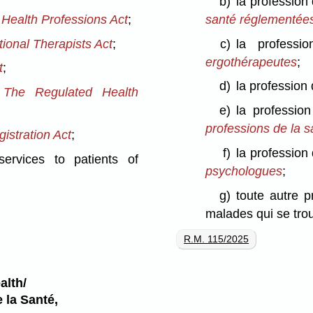
b)
la profession 
Health Professions Act
;
santé réglementée
ional Therapists Act
;
c)
la professi
ergothérapeutes
;
t
;
d)
la profession
r
The Regulated Health
e)
la profession
professions de la 
istration Act
;
f)
la profession
services to patients of
psychologues
;
g)
toute autre p
malades qui se tro
R.M. 115/2025
alth/
 la Santé,