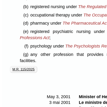
(b)
registered nursing under
The Regulated 
(c)
occupational therapy under
The Occupat
(d)
pharmacy under
The Pharmaceutical Ac
(e)
registered psychiatric nursing unde
Professions Act
;
(f)
psychology under
The Psychologists Reg
(g)
any other profession that provides 
facilities.
M.R. 115/2025
May 3, 2001
Minister of He
3 mai 2001
Le ministre de