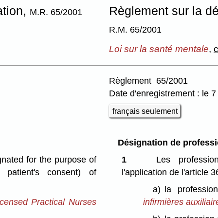
ation,
Règlement sur la dé
M.R. 65/2001
R.M. 65/2001
Loi sur la santé mentale
,
c
Règlement 65/2001
Date d'enregistrement : le 
français seulement
Désignation de profess
gnated for the purpose of
1
Les professio
 patient's consent) of
l'application de l'article 
a)
la profession
censed Practical Nurses
infirmières auxiliair