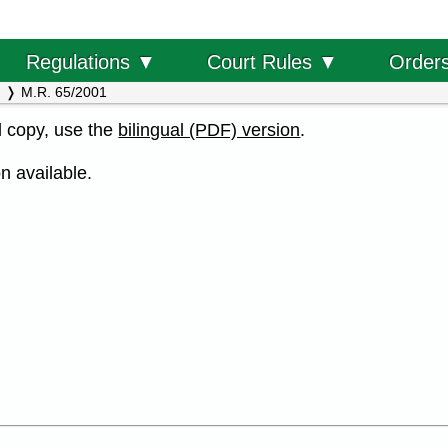
Order
Regulations ▼
Court Rules ▼
M.R. 65/2001
al copy, use the
bilingual (PDF) version
.
n available.