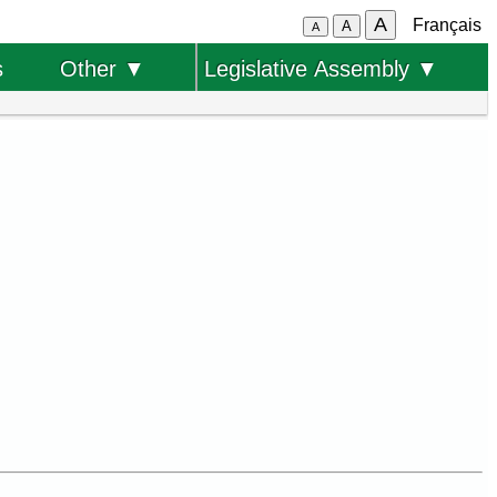
A
Français
A
A
s
Other ▼
Legislative Assembly ▼