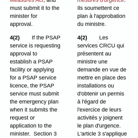
Measures Act
, and
mesures d'urgence
.
must submit it to the
Ils soumettent ce
minister for
plan à l'approbation
approval.
du ministre.
4(2)
If the PSAP
4(2)
Les
service is requesting
services CRCU qui
approval to
présentent au
establish a PSAP
ministre une
facility or applying
demande en vue de
for a PSAP service
mettre en place des
licence, the PSAP
installations ou
service must submit
d'obtenir un permis
the emergency plan
à l'égard de
when it submits the
l'exercice de leurs
request or
activités y joignent
application to the
le plan d'urgence.
minister. Section 3
L'article 3 s'applique