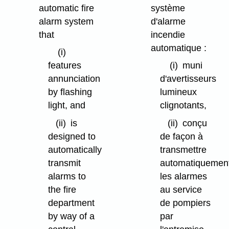
automatic fire
système
alarm system
d'alarme
that
incendie
automatique :
(i)
features
(i)
muni
annunciation
d'avertisseurs
by flashing
lumineux
light, and
clignotants,
(ii)
is
(ii)
conçu
designed to
de façon à
automatically
transmettre
transmit
automatiquemen
alarms to
les alarmes
the fire
au service
department
de pompiers
by way of a
par