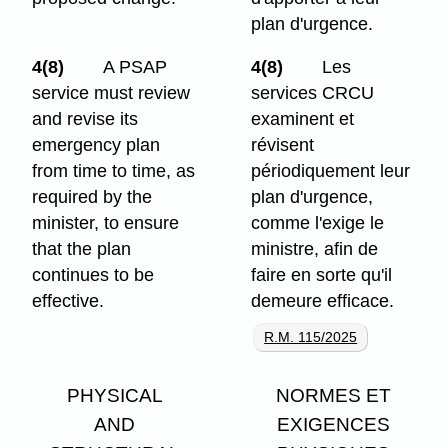
plan d'urgence.
4(8)
A PSAP
4(8)
Les
service must review
services CRCU
and revise its
examinent et
emergency plan
révisent
from time to time, as
périodiquement leur
required by the
plan d'urgence,
minister, to ensure
comme l'exige le
that the plan
ministre, afin de
continues to be
faire en sorte qu'il
effective.
demeure efficace.
R.M. 115/2025
PHYSICAL
NORMES ET
AND
EXIGENCES