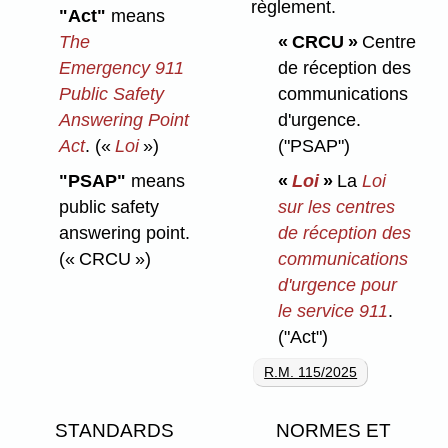
règlement.
"Act"
means
The
« CRCU »
Centre
Emergency 911
de réception des
Public Safety
communications
Answering Point
d'urgence.
Act
.
(«
Loi
»)
("PSAP")
"PSAP"
means
«
Loi
»
La
Loi
public safety
sur les centres
answering point.
de réception des
(« CRCU »)
communications
d'urgence pour
le service 911
.
("Act")
R.M. 115/2025
STANDARDS
NORMES ET