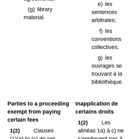
e)
les
(g)
library
sentences
material.
arbitrales;
f)
les
conventions
collectives;
g)
les
ouvrages se
trouvant à la
bibliothèque.
Parties to a proceeding
Inapplication de
exempt from paying
certains droits
certain fees
1(2)
Les
1(2)
Clauses
alinéas 1a) à c) ne
(1)⁠(a) to (c) do not
s'appliquent pas à