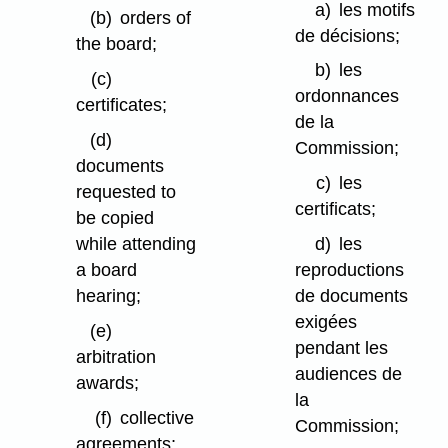
a)
les motifs
(b)
orders of
de décisions;
the board;
b)
les
(c)
ordonnances
certificates;
de la
(d)
Commission;
documents
c)
les
requested to
certificats;
be copied
while attending
d)
les
a board
reproductions
hearing;
de documents
exigées
(e)
pendant les
arbitration
audiences de
awards;
la
(f)
collective
Commission;
agreements;