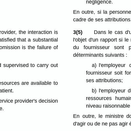
négligence.
En outre, si la personne
cadre de ses attributions
ovider, the interaction is
3(5)
Dans le cas d'u
tisfied that a substantial
l'objet d'un rapport si 
omission is the failure of
du fournisseur sont p
déterminants suivants :
d supervised to carry out
a)
l'employeur
fournisseur soit f
ses attributions;
esources are available to
atient.
b)
l'employeur d
ressources humain
service provider's decision
niveau raisonnable 
e.
En outre, le ministre d
d'agir ou de ne pas agir 