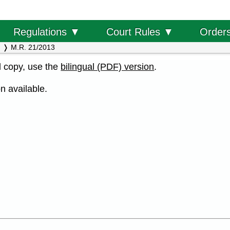
Order
Regulations ▼
Court Rules ▼
M.R. 21/2013
al copy, use the
bilingual (PDF) version
.
n available.