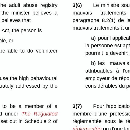
he adult abuse registry
3(6)
Le ministre sou
 the minister believes a
mauvais traitement
 believes that
paragraphe 8.2(1) de 
mauvais traitements à un p
e Act, the person is
a)
pour l'applic
le, or
la personne est apt
be able to do volunteer
pourrait le devenir;
b)
les mauvai
attribuables à l
employeur de rép
ause the high behavioural
considérables du pa
uately addressed by the
ed to be a member of a
3(7)
Pour l'applicati
ted under
The Regulated
membre d'une professio
 set out in Schedule 2 of
réglementée sous le 
réglementée
ou d'une loi