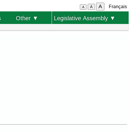
A
Français
A
A
s
Other ▼
Legislative Assembly ▼