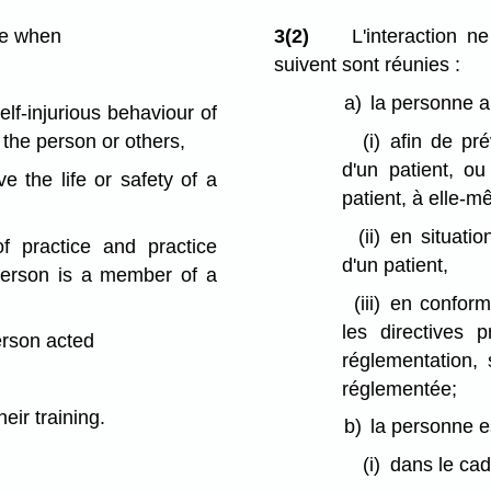
le when
3(2)
L'interaction ne
suivent sont réunies :
a)
la personne a
elf-injurious behaviour of
 the person or others,
(i)
afin de pré
d'un patient, ou
e the life or safety of a
patient, à elle-
(ii)
en situatio
f practice and practice
d'un patient,
e person is a member of a
(iii)
en conformi
les directives 
person acted
réglementation,
réglementée;
eir training.
b)
la personne es
(i)
dans le cad