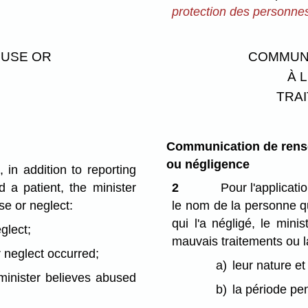
protection des personne
BUSE OR
COMMUNI
À 
TRA
Communication de rense
ou négligence
 in addition to reporting
a patient, the minister
2
Pour l'applicatio
se or neglect:
le nom de la personne qu
qui l'a négligé, le mini
glect;
mauvais traitements ou l
r neglect occurred;
a)
leur nature et 
 minister believes abused
b)
la période pen