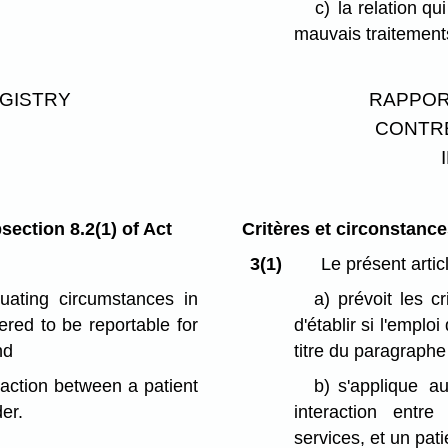
c)
la relation qu
mauvais traitements
EGISTRY
RAPPOR
CONTRE
ection 8.2(1) of Act
Critères et circonstanc
3(1)
Le présent articl
uating circumstances in
a)
prévoit les c
ered to be reportable for
d'établir si l'emploi
nd
titre du paragraphe
raction between a patient
b)
s'applique a
er.
interaction entr
services, et un pati