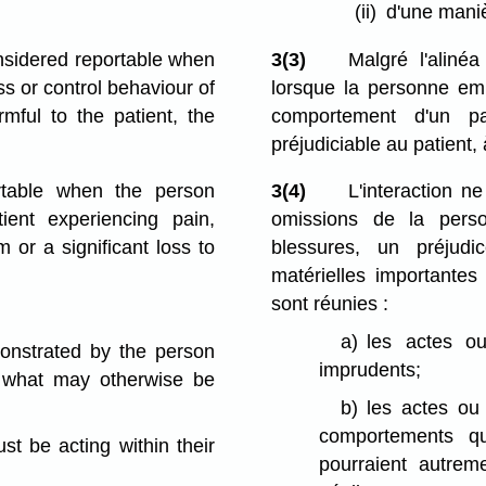
(ii)
d'une maniè
considered reportable when
3(3)
Malgré l'alinéa 
ss or control behaviour of
lorsque la personne emp
mful to the patient, the
comportement d'un p
préjudiciable au patient
rtable when
the person
3(4)
L'interaction n
ient experiencing pain,
omissions de la perso
m or a significant loss to
blessures, un préjud
matérielles importantes
sont réunies :
a)
les actes ou
monstrated by the person
imprudents;
g what may otherwise be
b)
les actes ou
comportements qu
st be acting within their
pourraient autrem