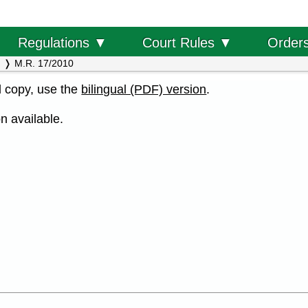
Order
Regulations ▼
Court Rules ▼
M.R. 17/2010
al copy, use the
bilingual (PDF) version
.
n available.