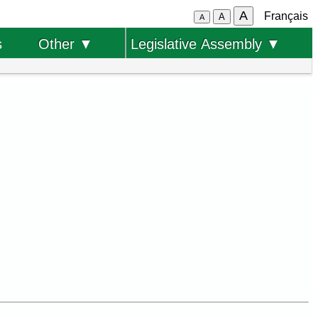
A
Français
A
A
s
Other ▼
Legislative Assembly ▼