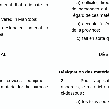
a)
sollicite, di
erial that originate in
de personnes qui
l'égard de ces mat
livered in Manitoba;
b)
accepte à l'
 designated material to
de la province;
ba.
c)
fait en sorte 
IAL
DÉS
Désignation des matéri
ic devices, equipment,
2
Pour l'applica
 material for the purpose
appareils, le matériel o
ci-dessous :
a)
les téléviseur