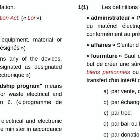
lation.
1(1)
Les définitions 
ion Act
.
(«
Loi
»)
« administrateur »
Pe
du matériel électr
conformément au pré
quipment, material or
« affaires »
S'entend 
désignés »)
« fourniture »
Sauf d
s any of the devices,
but de créer une sû
esignated as designated
biens personnels
ou 
ectronique »)
transfert d'un intérêt 
rdship program"
means
a)
par vente, 
or waste electrical and
ion 6.
(« programme de
b)
par échang
c)
par troc;
ectrical and electronic
d)
par bail ou
e minister in accordance
e)
par donati