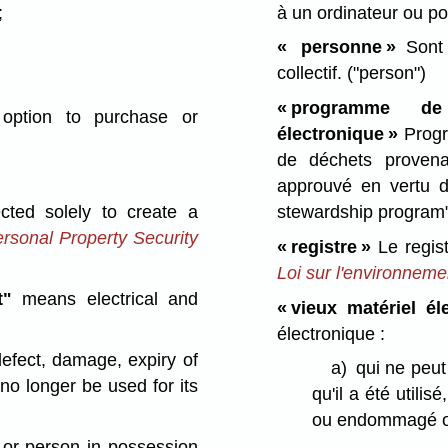
;
à un ordinateur ou po
« personne »
Sont 
collectif.
("person")
« programme de
 option to purchase or
électronique »
Progr
de déchets provenan
approuvé en vertu de
stewardship program
cted solely to create a
rsonal Property Security
« registre »
Le regist
Loi sur l'environneme
t"
means electrical and
« vieux matériel él
électronique :
defect, damage, expiry of
a)
qui ne peut
 no longer be used for its
qu'il a été utili
ou endommagé ou 
r or person in possession