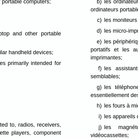
 portable computers;
b)
les ordinateu
ordinateurs portabl
c)
les moniteurs
d)
les micro-imp
ptop and other portable
e)
les périphéri
portatifs et les a
milar handheld devices;
imprimantes;
es primarily intended for
f)
les assistan
semblables;
g)
les téléphon
essentiellement de
h)
les fours à m
i)
les appareils 
ted to, radios, receivers,
j)
les magnét
ette players, component
vidéocassettes;