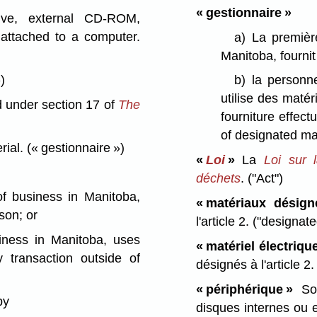
« gestionnaire »
ve, external CD-ROM,
 attached to a computer.
a)
La premièr
Manitoba, fourni
)
b)
la personn
utilise des maté
d under section 17 of
The
fourniture effect
of designated mat
rial.
(« gestionnaire »)
«
Loi
»
La
Loi sur 
déchets
.
("Act")
of business in Manitoba,
« matériaux désign
son; or
l'article 2.
("designate
iness in Manitoba, uses
« matériel électriqu
 transaction outside of
désignés à l'article 2
« périphérique »
Son
by
disques internes ou ex