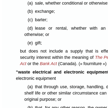
(a)
sale, whether conditional or otherwise
(b)
exchange;
(c)
barter;
(d)
lease or rental, whether with an
otherwise; or
(e)
gift;
but does not include a supply that is effe
security interest within the meaning of
The Pe
Act
or the
Bank Act
(Canada).
(« fourniture »)
"waste electrical and electronic equipmen
electronic equipment
(a)
that through use, storage, handling, 
shelf life or other similar circumstance can
original purpose; or
(b)
that, for any other reason, the owne