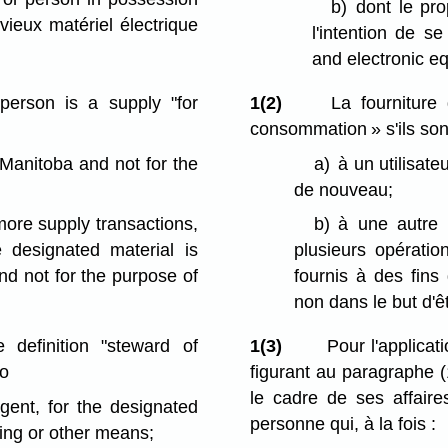
b)
dont le pro
 vieux matériel électrique
l'intention de s
and electronic e
person is a supply "for
1(2)
La fourniture 
consommation » s'ils sont
 Manitoba and not for the
a)
à un utilisate
de nouveau;
more supply transactions,
b)
à une autre p
 designated material is
plusieurs opératio
nd not for the purpose of
fournis à des fins 
non dans le but d'ê
definition "steward of
1(3)
Pour l'applicati
ho
figurant au paragraphe (
le cadre de ses affaire
agent, for the designated
personne qui, à la fois :
sing or other means;