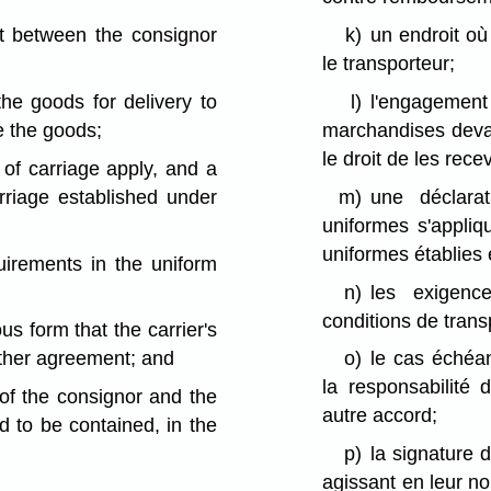
t between the consignor
k)
un endroit où 
le transporteur;
the goods for delivery to
l)
l'engagemen
e the goods;
marchandises devant
le droit de les recev
 of carriage apply, and a
rriage established under
m)
une déclarat
uniformes s'appliq
uniformes établies 
uirements in the uniform
n)
les exigenc
conditions de trans
us form that the carrier's
nother agreement; and
o)
le cas échéan
la responsabilité 
of the consignor and the
autre accord;
d to be contained, in the
p)
la signature 
agissant en leur no