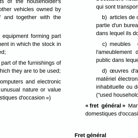
ts of the householder's
qui sont transpor
 other vehicles owned by
 and together with the
b)
articles de
partie d'un bure
dans lequel ils do
d equipment forming part
ment in which the stock in
c)
meubles e
ed;
l'ameublement 
public dans lequel
part of the furnishings of
which they are to be used;
d)
œuvres d'ar
matériel électron
 computers and electronic
inhabituelle ou 
 unusual nature or value
("used househol
stiques d'occasion »)
« fret général »
Marc
domestiques d'occas
Fret général