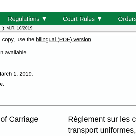
Order
Regulations ▼
Court Rules ▼
M.R. 16/2019
al copy, use the
bilingual (PDF) version
.
n available.
 March 1, 2019.
e.
 of Carriage
Règlement sur les c
transport uniformes