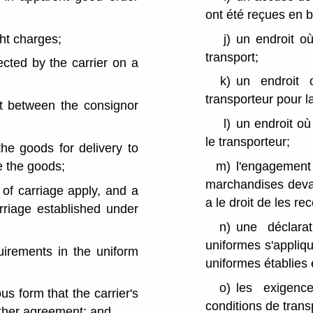
ont été reçues en b
ht charges;
j)
un endroit où
transport;
cted by the carrier on a
k)
un endroit 
transporteur pour l
t between the consignor
l)
un endroit où 
le transporteur;
the goods for delivery to
e the goods;
m)
l'engagemen
marchandises devan
 of carriage apply, and a
a le droit de les rec
rriage established under
n)
une déclarat
uniformes s'appliqu
uirements in the uniform
uniformes établies 
o)
les exigenc
us form that the carrier's
conditions de trans
nother agreement; and