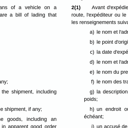
eans of a vehicle on a
2(1)
Avant d'expédi
re a bill of lading that
route, l'expéditeur ou l
les renseignements suiva
a)
le nom et l'ad
b)
le point d'orig
c)
la date d'expé
;
d)
le nom et l'ad
e)
le nom du pre
any;
f)
le nom des tr
 the shipment, including
g)
la descriptio
poids;
e shipment, if any;
h)
un endroit o
échéant;
e goods, including an
 in apparent good order
i)
un accusé de 