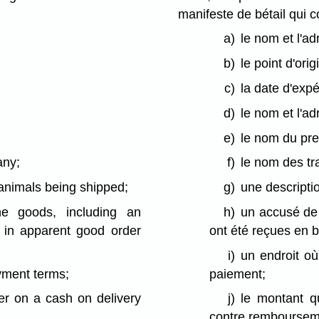
manifeste de bétail qui c
a)
le nom et l'ad
b)
le point d'orig
c)
la date d'expé
;
d)
le nom et l'ad
e)
le nom du pre
any;
f)
le nom des tr
 animals being shipped;
g)
une descripti
e goods, including an
h)
un accusé de 
 in apparent good order
ont été reçues en b
i)
un endroit où
yment terms;
paiement;
ier on a cash on delivery
j)
le montant qu
contre rembourseme