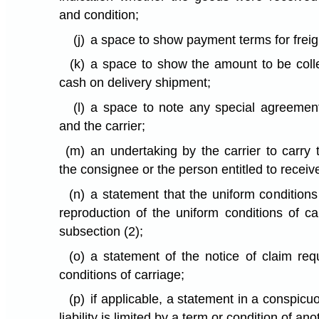
and condition;
(j)
a space to show payment terms for freig
(k)
a space to show the amount to be colle
cash on delivery shipment;
(l)
a space to note any special agreemen
and the carrier;
(m)
an undertaking by the carrier to carry 
the consignee or the person entitled to receiv
(n)
a statement that the uniform conditions
reproduction of the uniform conditions of ca
subsection (2);
(o)
a statement of the notice of claim req
conditions of carriage;
(p)
if applicable, a statement in a conspicuo
liability is limited by a term or condition of a