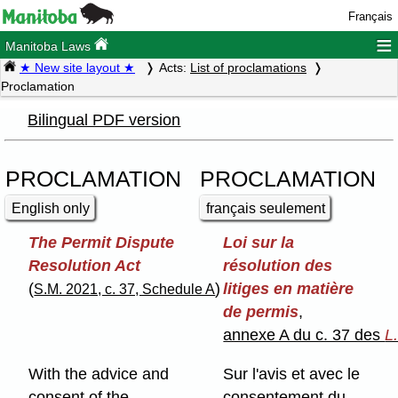
Français
≡
Manitoba Laws
★ New site layout ★
Acts:
List of proclamations
Proclamation
Bilingual PDF version
PROCLAMATION
PROCLAMATION
English only
français seulement
The Permit Dispute
Loi sur la
Resolution Act
résolution des
(
)
litiges en matière
S.M. 2021, c. 37, Schedule A
de permis
,
annexe A du c. 37 des
L
With the advice and
Sur l'avis et avec le
consent of the
consentement du