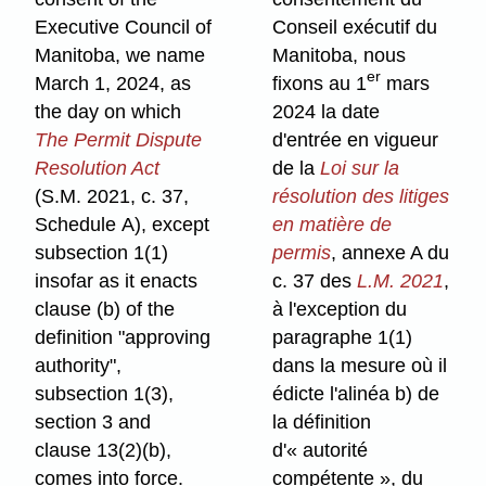
Executive Council of
Conseil exécutif du
Manitoba, we name
Manitoba, nous
er
March 1, 2024, as
fixons au 1
mars
the day on which
2024 la date
The Permit Dispute
d'entrée en vigueur
Resolution Act
de la
Loi sur la
(S.M. 2021, c. 37,
résolution des litiges
Schedule A), except
en matière de
subsection 1(1)
permis
, annexe A du
insofar as it enacts
c. 37 des
L.M. 2021
,
clause (b) of the
à l'exception du
definition "approving
paragraphe 1(1)
authority",
dans la mesure où il
subsection 1(3),
édicte l'alinéa b) de
section 3 and
la définition
clause 13(2)(b),
d'« autorité
comes into force.
compétente », du