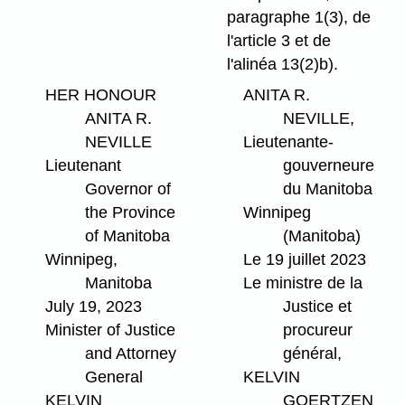
paragraphe 1(3), de
l'article 3 et de
l'alinéa 13(2)b).
HER HONOUR
ANITA R.
ANITA R.
NEVILLE,
NEVILLE
Lieutenante-
Lieutenant
gouverneure
Governor of
du Manitoba
the Province
Winnipeg
of Manitoba
(Manitoba)
Winnipeg,
Le 19 juillet 2023
Manitoba
Le ministre de la
July 19, 2023
Justice et
Minister of Justice
procureur
and Attorney
général,
General
KELVIN
KELVIN
GOERTZEN