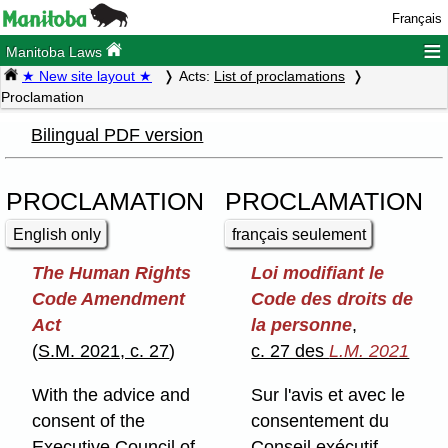
Français
≡
Manitoba Laws
★ New site layout ★
Acts:
List of proclamations
Proclamation
Bilingual PDF version
PROCLAMATION
PROCLAMATION
English only
français seulement
The Human Rights
Loi modifiant le
Code Amendment
Code des droits de
Act
la personne
,
(
S.M. 2021, c. 27
)
c. 27 des
L.M. 2021
With the advice and
Sur l'avis et avec le
consent of the
consentement du
Executive Council of
Conseil exécutif