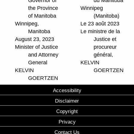
Governor of
du Manitoba
the Province
Winnipeg
of Manitoba
(Manitoba)
Winnipeg,
Le 23 août 2023
Manitoba
Le ministre de la
August 23, 2023
Justice et
Minister of Justice
procureur
and Attorney
général,
General
KELVIN
KELVIN
GOERTZEN
GOERTZEN
Accessibility
Disclaimer
Copyright
Privacy
Contact Us