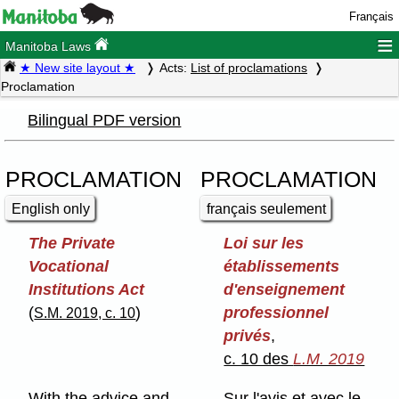
Français
≡
Manitoba Laws
★ New site layout ★
Acts:
List of proclamations
Proclamation
Bilingual PDF version
PROCLAMATION
PROCLAMATION
English only
français seulement
The Private
Loi sur les
Vocational
établissements
Institutions Act
d'enseignement
(
)
professionnel
S.M. 2019, c. 10
privés
,
c. 10 des
L.M. 2019
With the advice and
Sur l'avis et avec le