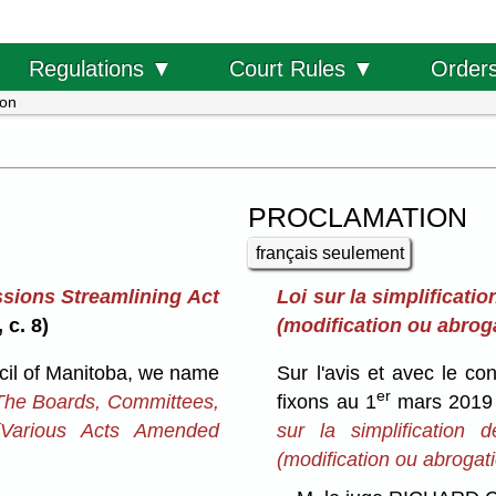
Order
Regulations ▼
Court Rules ▼
ion
PROCLAMATION
français seulement
sions Streamlining Act
Loi sur la simplificat
 c. 8)
(modification ou abroga
cil of Manitoba, we name
Sur l'avis et avec le c
er
The Boards, Committees,
fixons au 1
mars 2019 l
(Various Acts Amended
sur la simplification
(modification ou abrogati