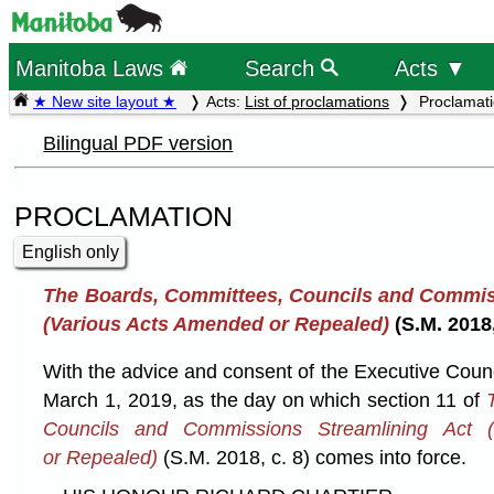
Manitoba Laws
Search
Acts ▼
★ New site layout ★
Acts:
List of proclamations
Proclamat
Bilingual PDF version
PROCLAMATION
English only
The Boards, Committees, Councils and Commis
(Various Acts Amended or Repealed)
(S.M. 2018,
With the advice and consent of the Executive Coun
March 1, 2019, as the day on which section 11 of
Councils and Commissions Streamlining Act 
or Repealed)
(S.M. 2018, c. 8) comes into force.