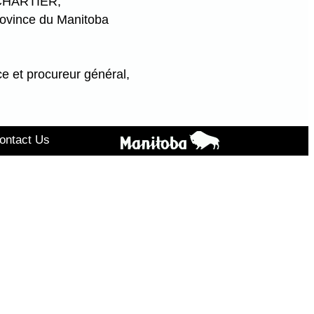
 CHARTIER,
rovince du Manitoba
ce et procureur général,
ontact Us