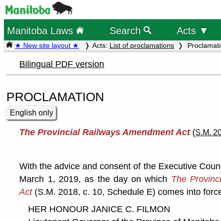
Manitoba Laws
Search
Acts ▼
★ New site layout ★
Acts:
List of proclamations
Proclamat
Bilingual PDF version
PROCLAMATION
English only
The Provincial Railways Amendment Act
(
S.M. 20
With the advice and consent of the Executive Coun
March 1, 2019, as the day on which
The Provinc
Act
(S.M. 2018, c. 10, Schedule E) comes into forc
HER HONOUR JANICE C. FILMON