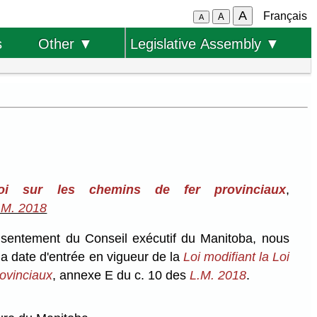
A
Français
A
A
s
Other ▼
Legislative Assembly ▼
oi sur les chemins de fer provinciaux
,
.M. 2018
onsentement du Conseil exécutif du Manitoba, nous
a date d'entrée en vigueur de la
Loi modifiant la Loi
rovinciaux
, annexe E du c. 10 des
L.M. 2018
.