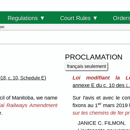
Order
Regulations ▼
Court Rules ▼
ion
PROCLAMATION
français seulement
)
Loi modifiant la L
18, c. 10, Schedule E
annexe E du c. 10 des
L
cil of Manitoba, we name
Sur l'avis et avec le c
er
ial Railways Amendment
fixons au 1
mars 2019 l
e.
sur les chemins de fer p
JANICE C. FILMON,