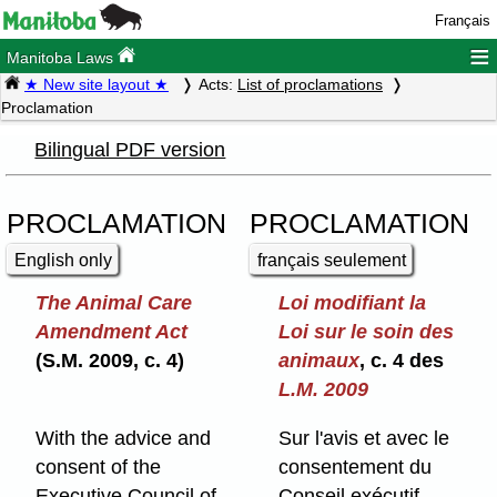
Français
≡
Manitoba Laws
★ New site layout ★
Acts:
List of proclamations
Proclamation
Bilingual PDF version
PROCLAMATION
PROCLAMATION
English only
français seulement
The Animal Care
Loi modifiant la
Amendment Act
Loi sur le soin des
(S.M. 2009, c. 4)
animaux
, c. 4 des
L.M. 2009
With the advice and
Sur l'avis et avec le
consent of the
consentement du
Executive Council of
Conseil exécutif