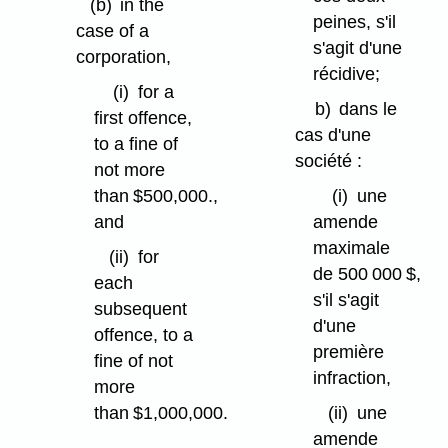
(b)
in the
peines, s'il
case of a
s'agit d'une
corporation,
récidive;
(i)
for a
b)
dans le
first offence,
cas d'une
to a fine of
société :
not more
than $500,000.,
(i)
une
and
amende
maximale
(ii)
for
de 500 000 $,
each
s'il s'agit
subsequent
d'une
offence, to a
première
fine of not
infraction,
more
than $1,000,000.
(ii)
une
amende