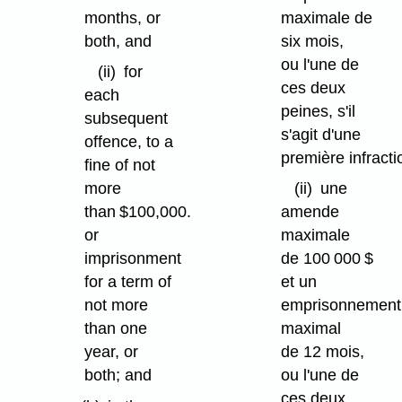
months, or
maximale de
both, and
six mois,
ou l'une de
(ii)
for
ces deux
each
peines, s'il
subsequent
s'agit d'une
offence, to a
première infracti
fine of not
more
(ii)
une
than $100,000.
amende
or
maximale
imprisonment
de 100 000 $
for a term of
et un
not more
emprisonnement
than one
maximal
year, or
de 12 mois,
both; and
ou l'une de
ces deux