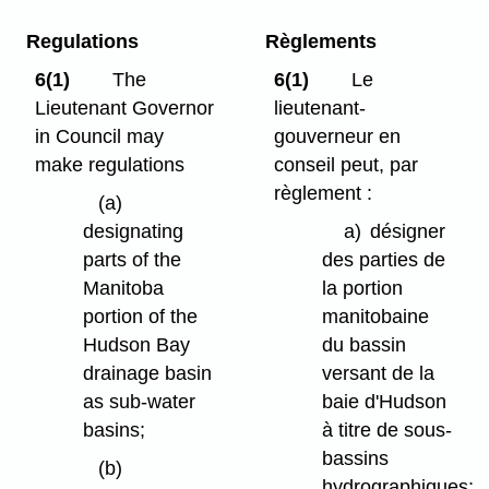
Regulations
Règlements
6(1)
The
6(1)
Le
Lieutenant Governor
lieutenant-
in Council may
gouverneur en
make regulations
conseil peut, par
règlement :
(a)
designating
a)
désigner
parts of the
des parties de
Manitoba
la portion
portion of the
manitobaine
Hudson Bay
du bassin
drainage basin
versant de la
as sub-water
baie d'Hudson
basins;
à titre de sous-
bassins
(b)
hydrographiques;