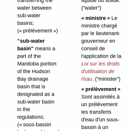
transferring the
liquide ou solide.
water between
("water")
sub-water
« ministre »
Le
basins;
ministre chargé
(« prélèvement »)
par le lieutenant-
"sub-water
gouverneur en
basin"
means a
conseil de
part of the
l'application de la
Manitoba portion
Loi sur les droits
of the Hudson
d'utilisation de
Bay drainage
l'eau
.
("minister")
basin that is
« prélèvement »
designated as a
Sont assimilés à
sub-water basin
un prélèvement
in the
les transferts
regulations;
d'eau d'un sous-
(« sous-bassin
bassin à un