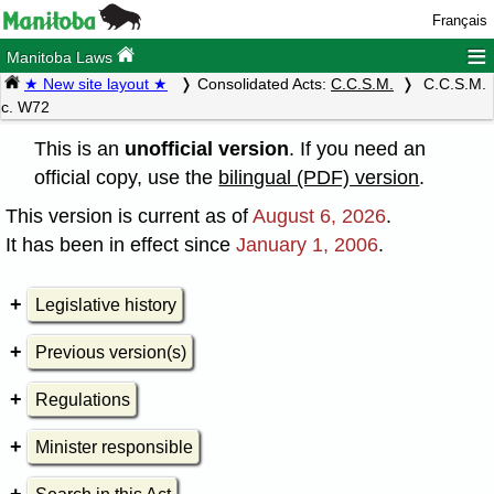
Français
≡
Manitoba Laws
★ New site layout ★
Consolidated Acts:
C.C.S.M.
C.C.S.M.
c. W72
This is an
unofficial version
. If you need an
official copy, use the
bilingual (PDF) version
.
This version is current as of
August 6, 2026
.
It has been in effect since
January 1, 2006
.
Legislative history
Previous version(s)
Regulations
Minister responsible