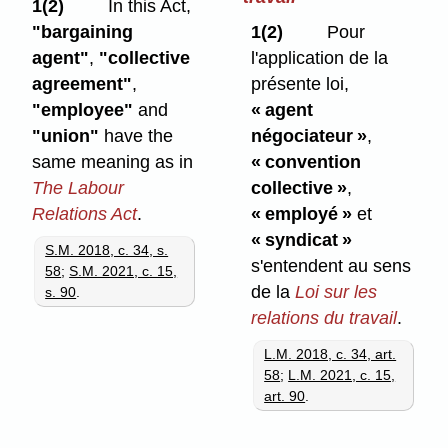
1(2)
In this Act,
"bargaining
1(2)
Pour
agent"
,
"collective
l'application de la
agreement"
,
présente loi,
"employee"
and
« agent
"union"
have the
négociateur »
,
same meaning as in
« convention
The Labour
collective »
,
Relations Act
.
« employé »
et
« syndicat »
S.M. 2018, c. 34, s.
s'entendent au sens
58
;
S.M. 2021, c. 15,
de la
Loi sur les
s. 90
.
relations du travail
.
L.M. 2018, c. 34, art.
58
;
L.M. 2021, c. 15,
art. 90
.