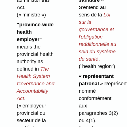
Act.
S'entend au
(« ministre »)
sens de la
Loi
sur la
"province-wide
gouvernance et
health
l'obligation
employer"
redditionnelle au
means the
sein du système
provincial health
de santé
.
authority as
("health region")
defined in
The
Health System
« représentant
Governance and
patronal »
Représent
Accountability
nommé
Act
.
conformément
(« employeur
aux
provincial du
paragraphes 3(2)
secteur de la
ou 4(1).