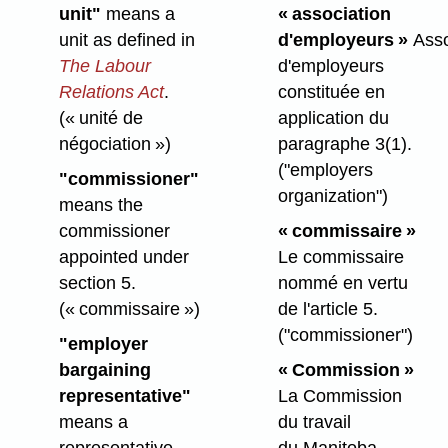
unit"
means a
« association
unit as defined in
d'employeurs »
Asso
The Labour
d'employeurs
Relations Act
.
constituée en
(« unité de
application du
négociation »)
paragraphe 3(1).
("employers
"commissioner"
organization")
means the
commissioner
« commissaire »
appointed under
Le commissaire
section 5.
nommé en vertu
(« commissaire »)
de l'article 5.
("commissioner")
"employer
bargaining
« Commission »
representative"
La Commission
means a
du travail
representative
du Manitoba