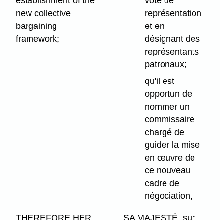
establishment of the
vote de
new collective
représentation
bargaining
et en
framework;
désignant des
représentants
patronaux;
qu'il est
opportun de
nommer un
commissaire
chargé de
guider la mise
en œuvre de
ce nouveau
cadre de
négociation,
THEREFORE HER
SA MAJESTÉ, sur