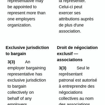
representative may
la représenter.
be appointed to
Celui-ci peut
represent more than
exercer ses
one employers
attributions auprès
organization.
de plus d'une
association.
Exclusive jurisdiction
Droit de négociation
to bargain
exclusif —
associations
3(3)
An
employer bargaining
3(3)
Seul le
representative has
représentant
exclusive jurisdiction
patronal est autorisé
to bargain
à entreprendre des
collectively on
négociations
behalf of any
collectives au nom
employers
des associations