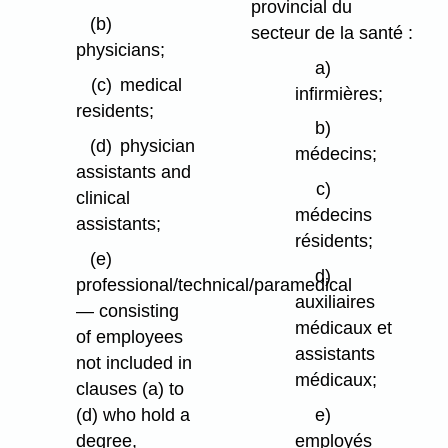
provincial du
(b)
secteur de la santé :
physicians;
a)
(c)
medical
infirmières;
residents;
b)
(d)
physician
médecins;
assistants and
c)
clinical
médecins
assistants;
résidents;
(e)
d)
professional/technical/paramedical
auxiliaires
— consisting
médicaux et
of employees
assistants
not included in
médicaux;
clauses (a) to
(d) who hold a
e)
degree,
employés