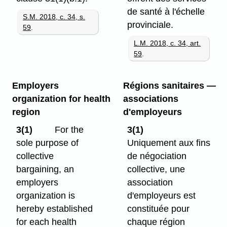
de santé à l'échelle
S.M. 2018, c. 34, s.
provinciale.
59
.
L.M. 2018, c. 34, art.
59
.
Employers
Régions sanitaires —
organization for health
associations
region
d'employeurs
3(1)
For the
3(1)
sole purpose of
Uniquement aux fins
collective
de négociation
bargaining, an
collective, une
employers
association
organization is
d'employeurs est
hereby established
constituée pour
for each health
chaque région