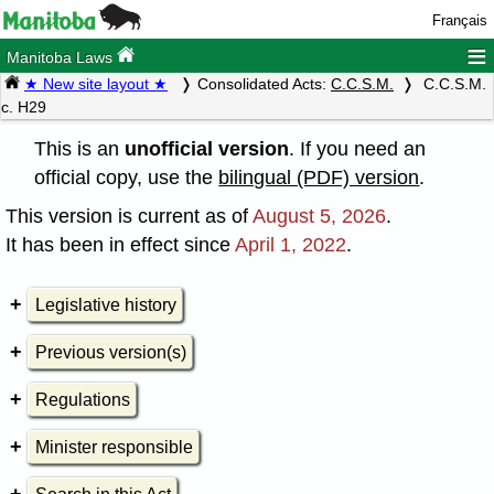
Français
≡
Manitoba Laws
★ New site layout ★
Consolidated Acts:
C.C.S.M.
C.C.S.M.
c. H29
This is an
unofficial version
. If you need an
official copy, use the
bilingual (PDF) version
.
This version is current as of
August 5, 2026
.
It has been in effect since
April 1, 2022
.
Legislative history
Previous version(s)
Regulations
Minister responsible