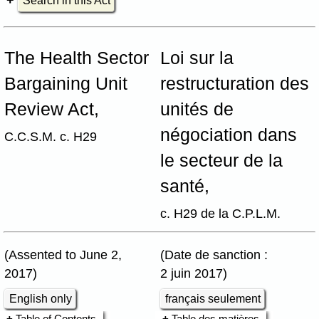
Search in this Act
The Health Sector
Loi sur la
Bargaining Unit
restructuration des
Review Act,
unités de
négociation dans
C.C.S.M. c. H29
le secteur de la
santé,
c. H29 de la C.P.L.M.
(Assented to June 2,
(Date de sanction :
2017)
2 juin 2017)
English only
français seulement
Table of Contents
Table des matières