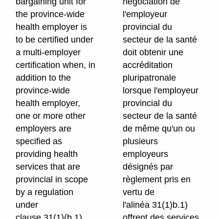
bargaining unit for
négociation de
the province-wide
l'employeur
health employer is
provincial du
to be certified under
secteur de la santé
a multi-employer
doit obtenir une
certification when, in
accréditation
addition to the
pluripatronale
province-wide
lorsque l'employeur
health employer,
provincial du
one or more other
secteur de la santé
employers are
de même qu'un ou
specified as
plusieurs
providing health
employeurs
services that are
désignés par
provincial in scope
règlement pris en
by a regulation
vertu de
under
l'alinéa 31(1)b.1)
clause 31(1)⁠(b.1).
offrent des services