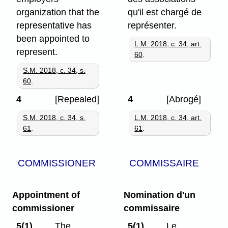
organization that the
qu'il est chargé de
representative has
représenter.
been appointed to
L.M. 2018, c. 34, art.
represent.
60
.
S.M. 2018, c. 34, s.
60
.
4
[Repealed]
4
[Abrogé]
S.M. 2018, c. 34, s.
L.M. 2018, c. 34, art.
61
.
61
.
COMMISSIONER
COMMISSAIRE
Appointment of
Nomination d'un
commissioner
commissaire
5(1)
The
5(1)
Le