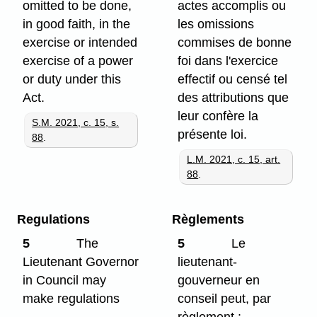
omitted to be done,
actes accomplis ou
in good faith, in the
les omissions
exercise or intended
commises de bonne
exercise of a power
foi dans l'exercice
or duty under this
effectif ou censé tel
Act.
des attributions que
leur confère la
S.M. 2021, c. 15, s.
présente loi.
88
.
L.M. 2021, c. 15, art.
88
.
Regulations
Règlements
5
The
5
Le
Lieutenant Governor
lieutenant-
in Council may
gouverneur en
make regulations
conseil peut, par