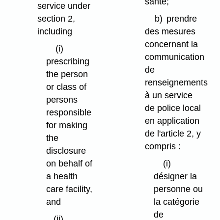
santé;
service under
section 2,
b)
prendre
including
des mesures
concernant la
(i)
communication
prescribing
de
the person
renseignements
or class of
à un service
persons
de police local
responsible
en application
for making
de l'article 2, y
the
compris :
disclosure
on behalf of
(i)
a health
désigner la
care facility,
personne ou
and
la catégorie
de
(ii)