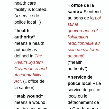
health care
« office de la
facility is located.
santé »
S'entend
(« service de
au sens de la
Loi
police local »)
sur la
"health
gouvernance et
authority"
l'obligation
means a health
redditionnelle au
authority as
sein du système
defined in
The
de santé
.
Health System
("health
Governance and
authority")
Accountability
« service de
Act
.
(« office de
police local »
Le
la santé »)
service de police
"stab wound"
local ou le
means a wound
détachement de
that is caused by
la Gendarmerie