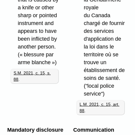
a knife or other
royale
sharp or pointed
du Canada
instrument and
chargé de fournir
appears to have
des services
been inflicted by
d'application de
another person.
la loi dans le
(« blessure par
territoire où se
arme blanche »)
trouve un
établissement de
S.M. 2021, c. 15, s.
soins de santé.
88
.
("local police
service")
L.M. 2021, c. 15, art.
88
.
Mandatory disclosure
Communication