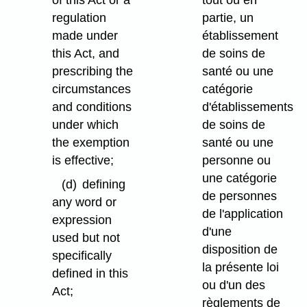
of this Act or a
tout ou en
regulation
partie, un
made under
établissement
this Act, and
de soins de
prescribing the
santé ou une
circumstances
catégorie
and conditions
d'établissements
under which
de soins de
the exemption
santé ou une
is effective;
personne ou
une catégorie
(d)
defining
de personnes
any word or
de l'application
expression
d'une
used but not
disposition de
specifically
la présente loi
defined in this
ou d'un des
Act;
règlements de