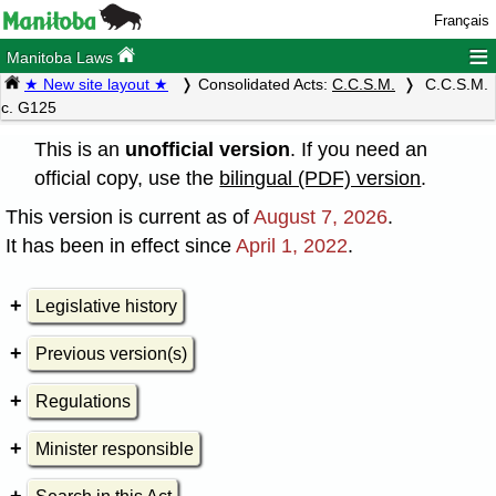
Français
≡
Manitoba Laws
★ New site layout ★
Consolidated Acts:
C.C.S.M.
C.C.S.M.
c. G125
This is an
unofficial version
. If you need an
official copy, use the
bilingual (PDF) version
.
This version is current as of
August 7, 2026
.
It has been in effect since
April 1, 2022
.
Legislative history
Previous version(s)
Regulations
Minister responsible