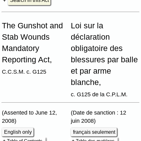
Search in this Act
The Gunshot and
Loi sur la
Stab Wounds
déclaration
Mandatory
obligatoire des
Reporting Act,
blessures par balle
et par arme
C.C.S.M. c. G125
blanche,
c. G125 de la C.P.L.M.
(Assented to June 12,
(Date de sanction : 12
2008)
juin 2008)
English only
français seulement
Table of Contents
Table des matières