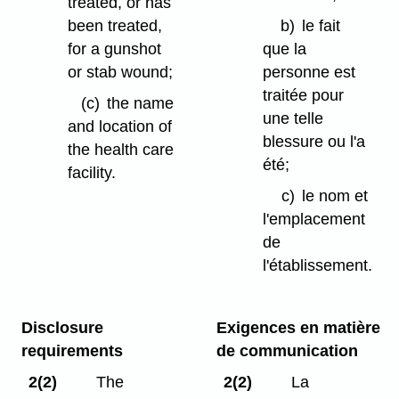
treated, or has
been treated,
b)
le fait
for a gunshot
que la
or stab wound;
personne est
traitée pour
(c)
the name
une telle
and location of
blessure ou l'a
the health care
été;
facility.
c)
le nom et
l'emplacement
de
l'établissement.
Disclosure
Exigences en matière
requirements
de communication
2(2)
The
2(2)
La