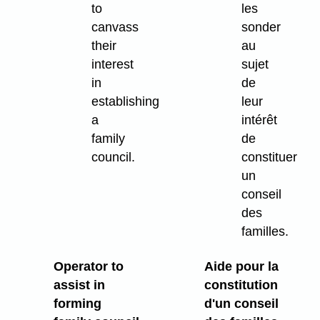
to
les
canvass
sonder
their
au
interest
sujet
in
de
establishing
leur
a
intérêt
family
de
council.
constituer
un
conseil
des
familles.
Operator to
Aide pour la
assist in
constitution
forming
d'un conseil