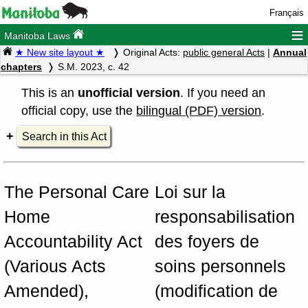
Français
≡
Manitoba Laws
★ New site layout ★
Original Acts:
public general Acts
|
Annual
chapters
S.M. 2023, c. 42
This is an
unofficial version
. If you need an
official copy, use the
bilingual (PDF) version
.
Search in this Act
The Personal Care
Loi sur la
Home
responsabilisation
Accountability Act
des foyers de
(Various Acts
soins personnels
Amended),
(modification de