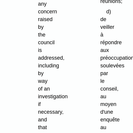
réunions;
any
concern
d)
raised
de
by
veiller
the
à
council
répondre
is
aux
addressed,
préoccupatio
including
soulevées
by
par
way
le
of an
conseil,
investigation
au
if
moyen
necessary,
d'une
and
enquête
that
au