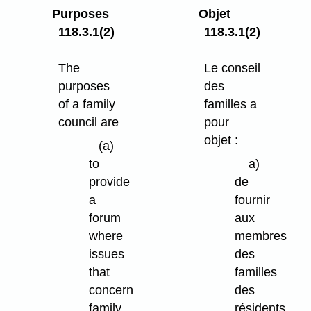
Purposes
Objet
118.3.1(2)
118.3.1(2)
The
Le conseil
purposes
des
of a family
familles a
council are
pour
objet :
(a)
to
a)
provide
de
a
fournir
forum
aux
where
membres
issues
des
that
familles
concern
des
family
résidents