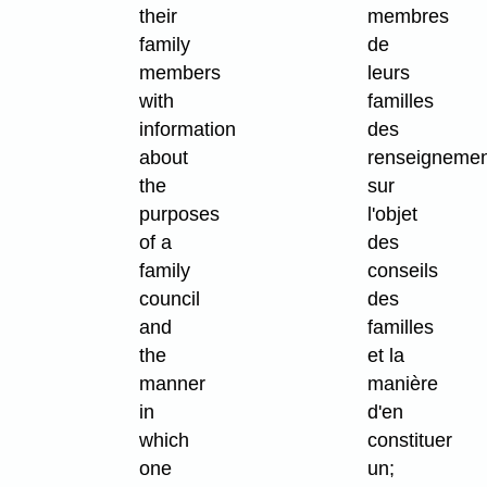
their
membres
family
de
members
leurs
with
familles
information
des
about
renseigneme
the
sur
purposes
l'objet
of a
des
family
conseils
council
des
and
familles
the
et la
manner
manière
in
d'en
which
constituer
one
un;