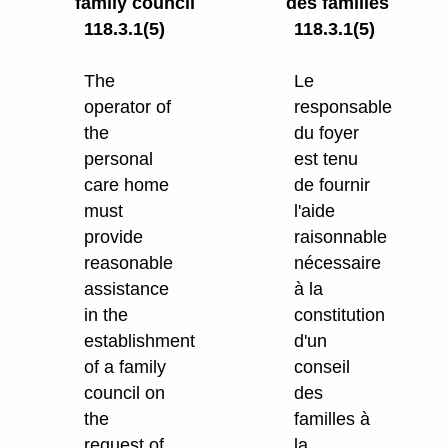
family council
des familles
118.3.1(5)
118.3.1(5)
The
Le
operator of
responsable
the
du foyer
personal
est tenu
care home
de fournir
must
l'aide
provide
raisonnable
reasonable
nécessaire
assistance
à la
in the
constitution
establishment
d'un
of a family
conseil
council on
des
the
familles à
request of
la