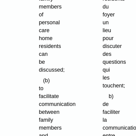
members
du
of
foyer
personal
un
care
lieu
home
pour
residents
discuter
can
des
be
questions
discussed;
qui
les
(b)
touchent;
to
facilitate
b)
communication
de
between
faciliter
family
la
members
communicati
and
entre