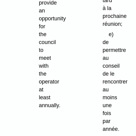
tard
provide
à la
an
prochaine
opportunity
réunion;
for
the
e)
council
de
to
permettre
meet
au
with
conseil
the
de le
operator
rencontrer
at
au
least
moins
annually.
une
fois
par
année.