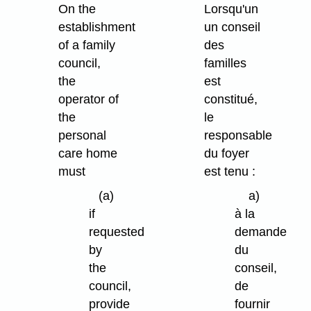
On the
Lorsqu'un
establishment
un conseil
of a family
des
council,
familles
the
est
operator of
constitué,
the
le
personal
responsable
care home
du foyer
must
est tenu :
(a)
a)
if
à la
requested
demande
by
du
the
conseil,
council,
de
provide
fournir