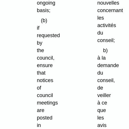
ongoing
nouvelles
basis;
concernant
les
(b)
activités
if
du
requested
conseil;
by
the
b)
council,
à la
ensure
demande
that
du
notices
conseil,
of
de
council
veiller
meetings
à ce
are
que
posted
les
in
avis