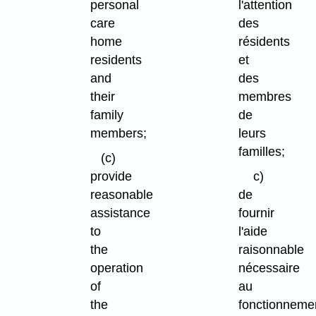
personal
l'attention
care
des
home
résidents
residents
et
and
des
their
membres
family
de
members;
leurs
familles;
(c)
provide
c)
reasonable
de
assistance
fournir
to
l'aide
the
raisonnable
operation
nécessaire
of
au
the
fonctionneme