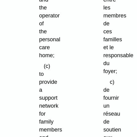
the
les
operator
membres
of
de
the
ces
personal
familles
care
et le
home;
responsable
du
(c)
foyer;
to
provide
c)
a
de
support
fournir
network
un
for
réseau
family
de
members
soutien