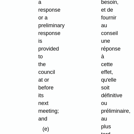
a
besoin,
response
et de
or a
fournir
preliminary
au
response
conseil
is
une
provided
réponse
to
à
the
cette
council
effet,
at or
qu'elle
before
soit
its
définitive
next
ou
meeting;
préliminaire,
and
au
plus
(e)