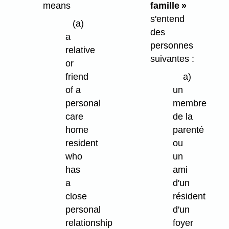
means
famille »
s'entend
(a)
des
a
personnes
relative
suivantes :
or
friend
a)
of a
un
personal
membre
care
de la
home
parenté
resident
ou
who
un
has
ami
a
d'un
close
résident
personal
d'un
relationship
foyer