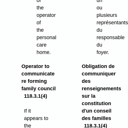
of
un
the
ou
operator
plusieurs
of
représentant
the
du
personal
responsable
care
du
home.
foyer.
Operator to
Obligation de
communicate
communiquer
re forming
des
family council
renseignements
118.3.1(4)
sur la
constitution
If it
d'un conseil
appears to
des familles
the
118.3.1(4)