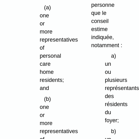
personne
(a)
que le
one
conseil
or
estime
more
indiquée,
representatives
notamment :
of
personal
a)
care
un
home
ou
residents;
plusieurs
and
représentant
des
(b)
résidents
one
du
or
foyer;
more
representatives
b)