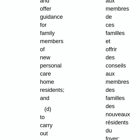
and
aux
offer
membres
guidance
de
for
ces
family
familles
members
et
of
offrir
new
des
personal
conseils
care
aux
home
membres
residents;
des
and
familles
des
(d)
nouveaux
to
résidents
carry
du
out
foyer;