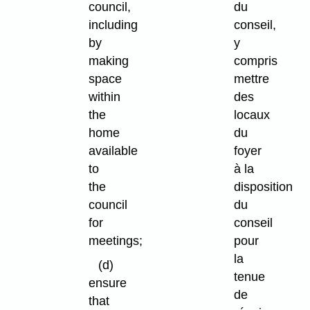
council,
du
including
conseil,
by
y
making
compris
space
mettre
within
des
the
locaux
home
du
available
foyer
to
à la
the
disposition
council
du
for
conseil
meetings;
pour
la
(d)
tenue
ensure
de
that