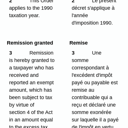
2
This Order
2
Le présent
applies to the 1990
décret s'applique à
taxation year.
l'année
d'imposition 1990.
Remission granted
Remise
3
Remission
3
Une
is hereby granted to
somme
a taxpayer who has
correspondant à
received and
l'excédent d'impôt
reported an exempt
payé ou payable est
amount, which has
remise au
been subject to tax
contribuable qui a
by virtue of
reçu et déclaré une
section 4 of the Act
somme exonérée
in an amount equal
sur laquelle il a payé
to the excess tax
de l'impôt en vertu