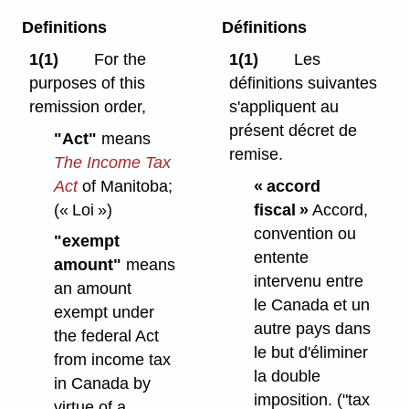
Definitions
Définitions
1(1)
For the
1(1)
Les
purposes of this
définitions suivantes
remission order,
s'appliquent au
présent décret de
"Act"
means
remise.
The Income Tax
Act
of Manitoba;
« accord
(« Loi »)
fiscal »
Accord,
convention ou
"exempt
entente
amount"
means
intervenu entre
an amount
le Canada et un
exempt under
autre pays dans
the federal Act
le but d'éliminer
from income tax
la double
in Canada by
imposition.
("tax
virtue of a