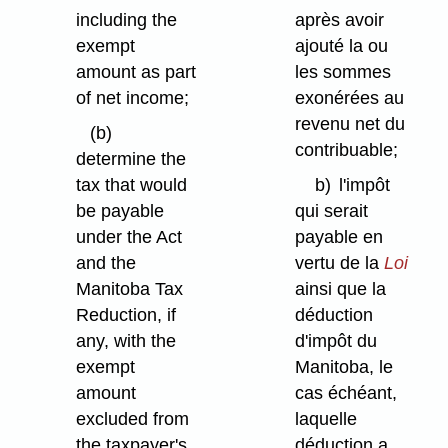
including the
après avoir
exempt
ajouté la ou
amount as part
les sommes
of net income;
exonérées au
revenu net du
(b)
contribuable;
determine the
tax that would
b)
l'impôt
be payable
qui serait
under the Act
payable en
and the
vertu de la
Loi
Manitoba Tax
ainsi que la
Reduction, if
déduction
any, with the
d'impôt du
exempt
Manitoba, le
amount
cas échéant,
excluded from
laquelle
the taxpayer's
déduction a