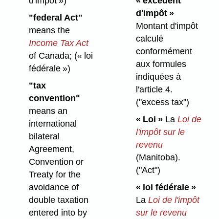
d'impôt »)
« excédent
d'impôt »
"federal Act"
Montant d'impôt
means the
calculé
Income Tax Act
conformément
of Canada
;
(« loi
aux formules
fédérale »)
indiquées à
"tax
l'article 4.
convention"
("excess tax")
means an
« Loi »
La
Loi de
international
l'impôt sur le
bilateral
revenu
Agreement,
(Manitoba).
Convention or
("Act")
Treaty for the
avoidance of
« loi fédérale »
double taxation
La
Loi de l'impôt
entered into by
sur le revenu