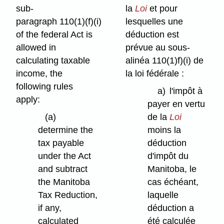
sub-
la
Loi
et pour
paragraph 110(1)⁠(f)⁠(i)
lesquelles une
of the federal Act is
déduction est
allowed in
prévue au sous-
calculating taxable
alinéa 110(1)f)⁠(i) de
income, the
la loi fédérale :
following rules
a)
l'impôt à
apply:
payer en vertu
(a)
de la
Loi
determine the
moins la
tax payable
déduction
under the Act
d'impôt du
and subtract
Manitoba, le
the Manitoba
cas échéant,
Tax Reduction,
laquelle
if any,
déduction a
calculated
été calculée