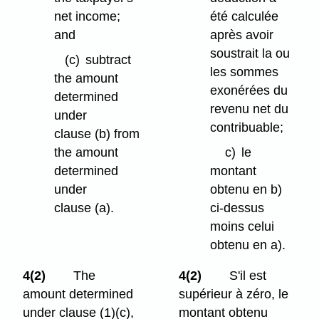
net income;
été calculée
and
après avoir
soustrait la ou
(c)
subtract
les sommes
the amount
exonérées du
determined
revenu net du
under
contribuable;
clause (b) from
the amount
c)
le
determined
montant
under
obtenu en b)
clause (a).
ci-dessus
moins celui
obtenu en a).
4(2)
The
4(2)
S'il est
amount determined
supérieur à zéro, le
under clause (1)⁠(c),
montant obtenu