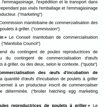
e, l'emmagasinage, l'expédition et le transport dans
 cependant pas visés l'emballage et l'emmagasinage
roducteur.
("marketing")
Commission manitobaine de commercialisation des
oulets à griller.
("commission")
in »
Le Conseil manitobain de commercialisation
.
("Manitoba Council")
end du contingent de poules reproductrices de
ou du contingent de commercialisation d'œufs
s à griller, ou des deux, selon le contexte.
("quota")
ommercialisation des œufs d'incubation de
 quantité d'œufs d'incubation de poulets à griller
ermet à un producteur inscrit de commercialiser
de déterminée.
("broiler hatching egg marketing
ules reproductrices de poulets à griller »
Le