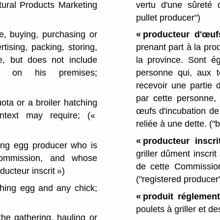
ral Products Marketing
vertu d'une sûreté
pullet producer")
le, buying, purchasing or
« producteur d'œufs
tising, packing, storing,
prenant part à la pro
ce, but does not include
la province. Sont é
r on his premises;
personne qui, aux t
recevoir une partie 
par cette personne,
ta or a broiler hatching
œufs d'incubation de
ontext may require;
(«
reliée à une dette.
("
« producteur inscrit
ing egg producer who is
griller dûment inscri
commission, and whose
de cette Commission 
ducteur inscrit »)
("registered producer
ching egg and any chick;
« produit réglement
poulets à griller et d
e gathering, hauling or