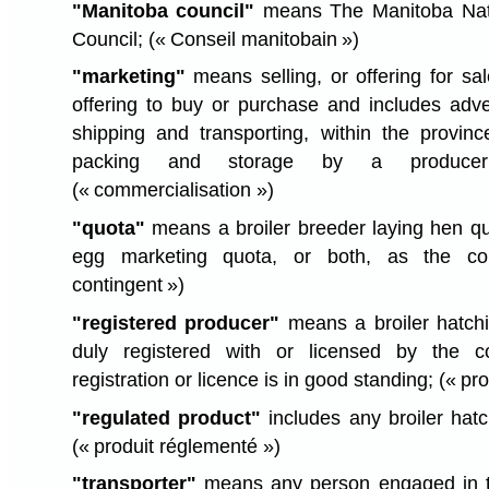
"Manitoba council"
means The Manitoba Natu
Council;
(« Conseil manitobain »)
"marketing"
means selling, or offering for sa
offering to buy or purchase and includes adver
shipping and transporting, within the provin
packing and storage by a produce
(« commercialisation »)
"quota"
means a broiler breeder laying hen quo
egg marketing quota, or both, as the c
contingent »)
"registered producer"
means a broiler hatch
duly registered with or licensed by the 
registration or licence is in good standing;
(« pro
"regulated product"
includes any broiler hat
(« produit réglementé »)
"transporter"
means any person engaged in th