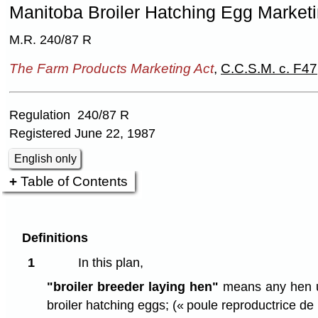
Manitoba Broiler Hatching Egg Marketi
M.R. 240/87 R
The Farm Products Marketing Act
,
C.C.S.M. c. F47
Regulation 240/87 R
Registered June 22, 1987
English only
Table of Contents
Definitions
1
In this plan,
"broiler breeder laying hen"
means any hen us
broiler hatching eggs;
(« poule reproductrice de p