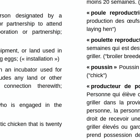
moins 20 semaines.
« poule reproductr
son designated by a
production des œufs 
r partnership to attend
laying hen")
ration or partnership;
« poulette reproduct
semaines qui est des
uipment, or land used in
griller.
("broiler breede
ng eggs;
(« installation »)
« poussin »
Poussin q
 an incubator used for
("chick")
ludes any land or other
connection therewith;
« producteur de po
Personne qui élève o
griller dans la pro
o is engaged in the
personne, la personn
droit de recevoir un
c chicken that is twenty
griller élevés ou ga
prend possession de 