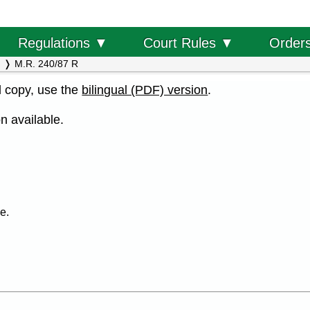
Order
Regulations ▼
Court Rules ▼
M.R. 240/87 R
al copy, use the
bilingual (PDF) version
.
n available.
e.