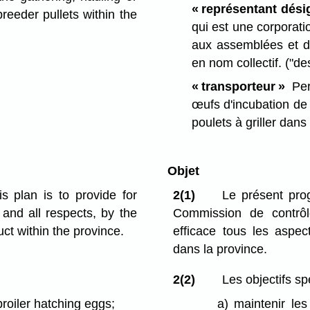
« représentant dési
breeder pullets within the
qui est une corporati
aux assemblées et de
en nom collectif.
("de
« transporteur »
Pers
œufs d'incubation de 
poulets à griller dans
Objet
s plan is to provide for
2(1)
Le présent pro
 and all respects, by the
Commission de contrôl
ct within the province.
efficace tous les aspec
dans la province.
2(2)
Les objectifs s
broiler hatching eggs;
a)
maintenir les