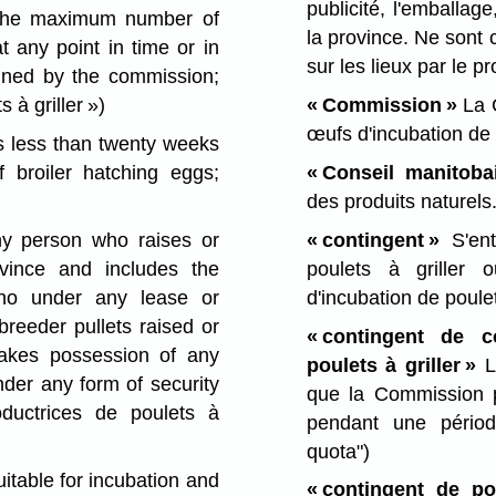
publicité, l'emballag
he maximum number of
la province. Ne sont
t any point in time or in
sur les lieux par le p
ined by the commission;
 à griller »)
« Commission »
La 
œufs d'incubation de p
 less than twenty weeks
 broiler hatching eggs;
« Conseil manitoba
des produits naturels
 person who raises or
« contingent »
S'ent
ovince and includes the
poulets à griller 
ho under any lease or
d'incubation de poulet
breeder pullets raised or
« contingent de c
akes possession of any
poulets à griller »
La
nder any form of security
que la Commission p
oductrices de poulets à
pendant une pério
quota")
itable for incubation and
« contingent de po