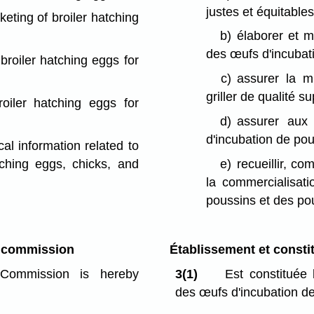
justes et équitables
eting of broiler hatching
b)
élaborer et 
des œufs d'incubati
 broiler hatching eggs for
c)
assurer la m
griller de qualité s
oiler hatching eggs for
d)
assurer aux 
d'incubation de poul
cal information related to
tching eggs, chicks, and
e)
recueillir, co
la commercialisati
poussins et des pou
g commission
Établissement et consti
Commission is hereby
3(1)
Est constituée
des œufs d'incubation de 