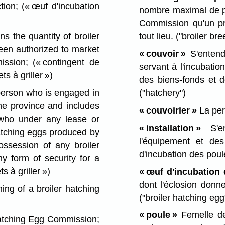
ction;
(« œuf d'incubation
nombre maximal de pou
Commission qu'un pr
s the quantity of broiler
tout lieu.
("broiler br
een authorized to market
« couvoir »
S'entend
mission;
(« contingent de
servant à l'incubatio
s à griller »)
des biens-fonds et d
erson who is engaged in
("hatchery")
the province and includes
« couvoirier »
La per
who under any lease or
« installation »
S'en
hatching eggs produced by
l'équipement et des
ssession of any broiler
d'incubation des poule
 form of security for a
s à griller »)
« œuf d'incubation d
dont l'éclosion donn
ing of a broiler hatching
("broiler hatching egg
« poule »
Femelle de
atching Egg Commission;