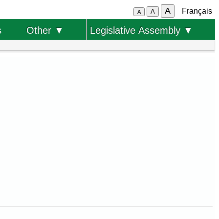
A
Français
A
A
s
Other ▼
Legislative Assembly ▼