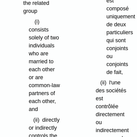
est
the related
composé
group
uniquement
(i)
de deux
consists
particuliers
solely of two
qui sont
individuals
conjoints
who are
ou
married to
conjoints
each other
de fait,
or are
(ii)
l'une
common-law
des sociétés
partners of
est
each other,
contrôlée
and
directement
(ii)
directly
ou
or indirectly
indirectement
controls the