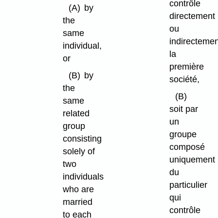
contrôle
(A)
by
directement
the
ou
same
indirectemen
individual,
la
or
première
(B)
by
société,
the
(B)
same
soit par
related
un
group
groupe
consisting
composé
solely of
uniquement
two
du
individuals
particulier
who are
qui
married
contrôle
to each