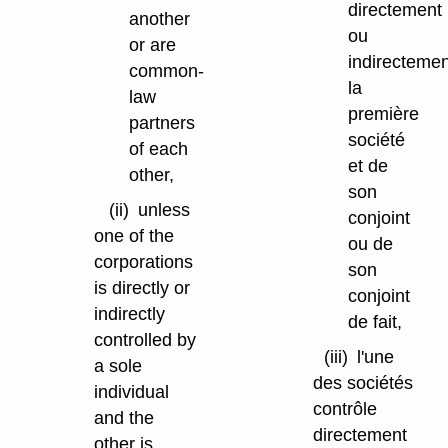
directement
another
ou
or are
indirectemen
common-
la
law
première
partners
société
of each
et de
other,
son
(ii)
unless
conjoint
one of the
ou de
corporations
son
is directly or
conjoint
indirectly
de fait,
controlled by
(iii)
l'une
a sole
des sociétés
individual
contrôle
and the
directement
other is