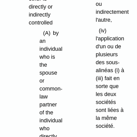
ou
directly or
indirectement
indirectly
l'autre,
controlled
(iv)
(A)
by
l'application
an
d'un ou de
individual
plusieurs
who is
des sous-
the
alinéas (i) à
spouse
(iii) fait en
or
sorte que
common-
les deux
law
sociétés
partner
sont liées à
of the
la même
individual
société.
who
directly