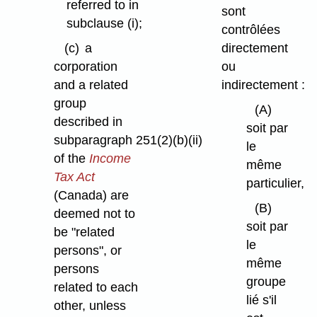
referred to in
sont
subclause (i);
contrôlées
(c)
a
directement
corporation
ou
and a related
indirectement :
group
(A)
described in
soit par
subparagraph 251(2)⁠(b)⁠(ii)
le
of the
Income
même
Tax Act
particulier,
(Canada) are
(B)
deemed not to
soit par
be "related
le
persons", or
même
persons
groupe
related to each
lié s'il
other, unless