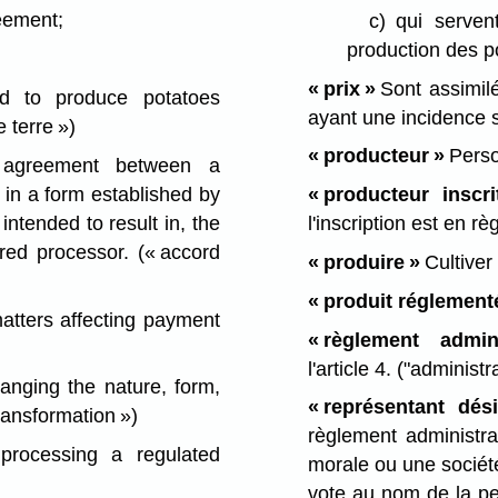
eement;
c)
qui serve
production des p
«
prix
»
Sont assimilé
d to produce potatoes
ayant une incidence 
 terre »)
« producteur »
Perso
greement between a
 in a form established by
« producteur inscri
 intended to result in, the
l'inscription est en rè
ered processor.
(« accord
« produire »
Cultiver
« produit réglement
atters affecting payment
« règlement adminis
l'article 4.
("administr
anging the nature, form,
« représentant dés
ransformation »)
règlement administra
ocessing a regulated
morale ou une société
vote au nom de la pe