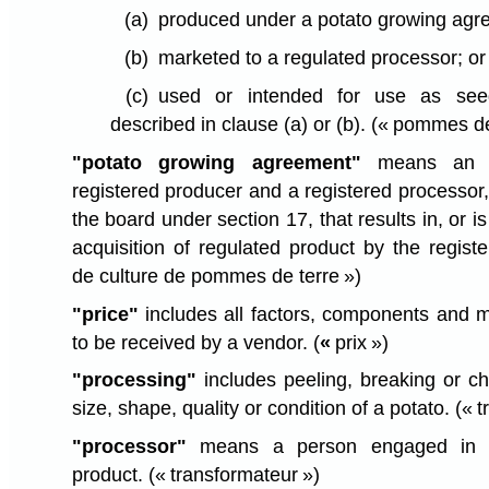
(a)
produced under a potato growing agr
(b)
marketed to a regulated processor; or
(c)
used or intended for use as see
described in clause (a) or (b).
(« pommes de
"potato growing agreement"
means an a
registered producer and a registered processor,
the board under section 17, that results in, or is
acquisition of regulated product by the regist
de culture de pommes de terre »)
"price"
includes all factors, components and m
to be received by a vendor.
(
«
prix »)
"processing"
includes peeling, breaking or ch
size, shape, quality or condition of a potato.
(« t
"processor"
means a person engaged in pr
product.
(« transformateur »)