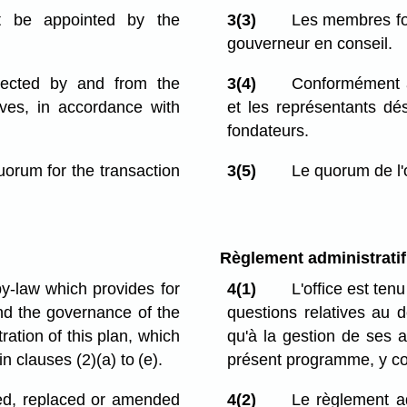
t be appointed by the
3(3)
Les membres fon
gouverneur en conseil.
ected by and from the
3(4)
Conformément au
ives, in accordance with
et les représentants d
fondateurs.
uorum for the transaction
3(5)
Le quorum de l'
Règlement administratif
y-law which provides for
4(1)
L'office est ten
nd the governance of the
questions relatives au 
ation of this plan, which
qu'à la gestion de ses a
n clauses (2)⁠(a) to (e).
présent programme, y com
ed, replaced or amended
4(2)
Le règlement ad