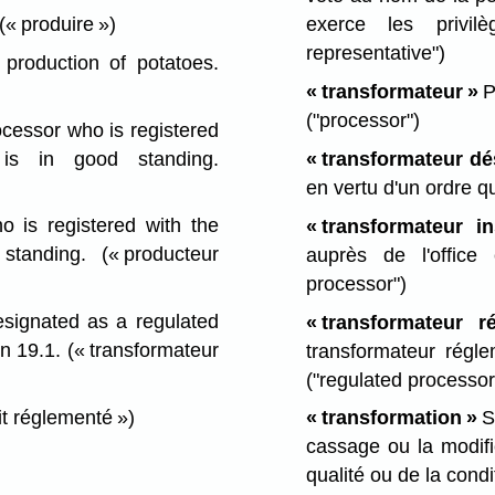
(« produire »)
exerce les privi
representative")
roduction of potatoes.
« transformateur »
P
("processor")
cessor who is registered
 is in good standing.
« transformateur dé
en vertu d'un ordre qu
is registered with the
« transformateur ins
 standing.
(« producteur
auprès de l'office
processor")
ignated as a regulated
« transformateur r
n 19.1.
(« transformateur
transformateur régle
("regulated processor
it réglementé »)
« transformation »
S
cassage ou la modific
qualité ou de la cond