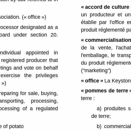
« accord de cultur
un producteur et un
ociation.
(« office »)
établie par l'office 
ocessor designated as a
produit réglementé pa
oard under section 20.
« commercialisation
de la vente, l'acha
ividual appointed in
l'emballage, le trans
 registered producer that
du produit réglementé
etings and vote on behalf
("marketing")
exercise the privileges
« office »
La Keystone
 »)
« pommes de terre 
reparing for sale, buying,
terre :
nsporting, processing,
rocessing of a regulated
a)
produites 
de terre;
e of potato
b)
commercial