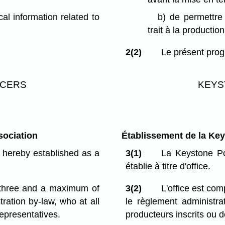
cal information related to
b)
de permettre 
trait à la producti
2(2)
Le présent prog
UCERS
KEYS
sociation
Établissement de la Ke
 hereby established as a
3(1)
La Keystone Po
établie à titre d'office.
 three and a maximum of
3(2)
L'office est co
ration by-law, who at all
le règlement administr
epresentatives.
producteurs inscrits ou 