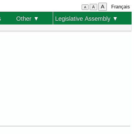
A
Français
A
A
s
Other ▼
Legislative Assembly ▼