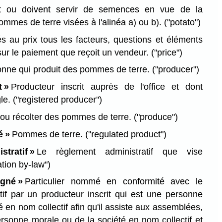
nt ou doivent servir de semences en vue de la
ommes de terre visées à l'alinéa a) ou b).
("potato")
s au prix tous les facteurs, questions et éléments
sur le paiement que reçoit un vendeur.
("price")
nne qui produit des pommes de terre.
("producer")
t »
Producteur inscrit auprès de l'office et dont
gle.
("registered producer")
 ou récolter des pommes de terre.
("produce")
é »
Pommes de terre.
("regulated product")
tratif »
Le règlement administratif que vise
ation by-law")
igné »
Particulier nommé en conformité avec le
tif par un producteur inscrit qui est une personne
 en nom collectif afin qu'il assiste aux assemblées,
rsonne morale ou de la société en nom collectif et