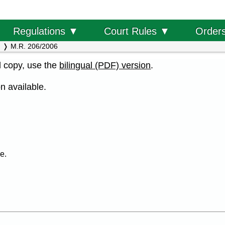
Order
Regulations ▼
Court Rules ▼
M.R. 206/2006
al copy, use the
bilingual (PDF) version
.
n available.
e.