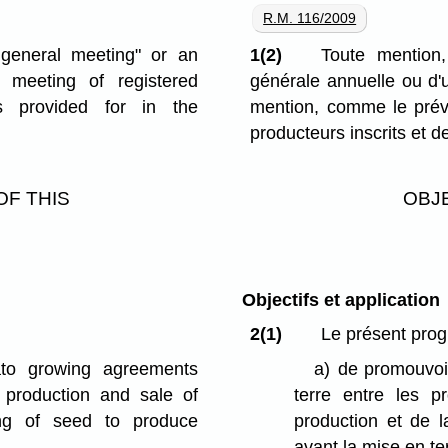
R.M. 116/2009
 general meeting" or an
1(2)
Toute mention
 meeting of registered
générale annuelle ou d'
s provided for in the
mention, comme le prévo
producteurs inscrits et 
OF THIS
OBJE
Objectifs et application
2(1)
Le présent prog
ato growing agreements
a)
de promouvoi
 production and sale of
terre entre les p
ing of seed to produce
production et de 
avant la mise en t