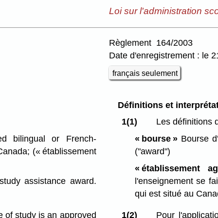
Loi sur l'administration sco
Règlement 164/2003
Date d'enregistrement : le 
français seulement
Définitions et interpréta
1(1)
Les définitions 
 bilingual or French-
« bourse »
Bourse d'a
n Canada;
(« établissement
("award")
« établissement a
 study assistance award.
l'enseignement se fait
qui est situé au Can
se of study is an approved
1(2)
Pour l'applica