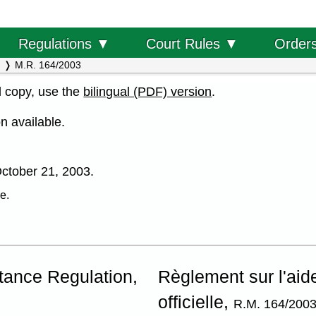
Order
Regulations ▼
Court Rules ▼
M.R. 164/2003
al copy, use the
bilingual (PDF) version
.
n available.
 October 21, 2003.
e.
stance Regulation,
Règlement sur l'aid
officielle,
R.M. 164/200