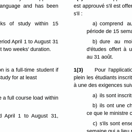
h language and has been
est approuvé s'il est offe
s'il :
ks of study within 15
a)
comprend au
période de 15 sema
eriod April 1 to August 31
b)
dure au moi
st two weeks' duration.
d'études offert à
au 31 août.
 is a full-time student if
1(3)
Pour l'applica
tudy for at least
plein les étudiants insc
à une des exigences sui
a)
ils sont inscr
 a full course load within
b)
ils ont une 
ce que le ministre
d April 1 to August 31,
c)
s'ils sont ens
semaine qui a lieu 