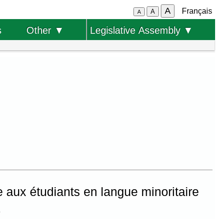
A
Français
A
A
s
Other ▼
Legislative Assembly ▼
e aux étudiants en langue minoritaire
3