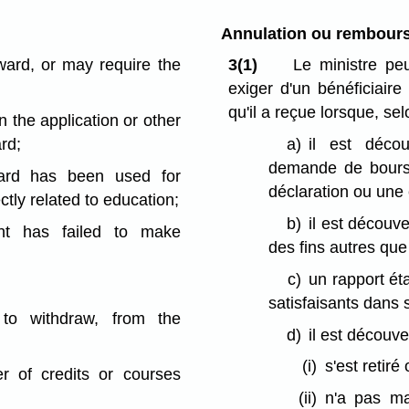
Annulation ou rembour
ard, or may require the
3(1)
Le ministre pe
exiger d'un bénéficiaire
qu'il a reçue lorsque, sel
n the application or other
ard;
a)
il est déco
demande de bourse
ward has been used for
déclaration ou une 
tly related to education;
b)
il est découve
ent has failed to make
des fins autres que
c)
un rapport éta
satisfaisants dans 
to withdraw, from the
d)
il est découve
(i)
s'est retiré
 of credits or courses
(ii)
n'a pas ma