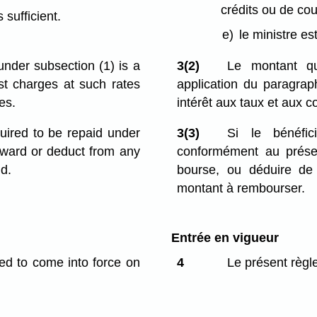
crédits ou de cou
 sufficient.
e)
le ministre es
under subsection (1) is a
3(2)
Le montant qu
st charges at such rates
application du paragra
es.
intérêt aux taux et aux co
quired to be repaid under
3(3)
Si le bénéfic
 award or deduct from any
conformément au présent
id.
bourse, ou déduire de 
montant à rembourser.
Entrée en vigueur
med to come into force on
4
Le présent règl