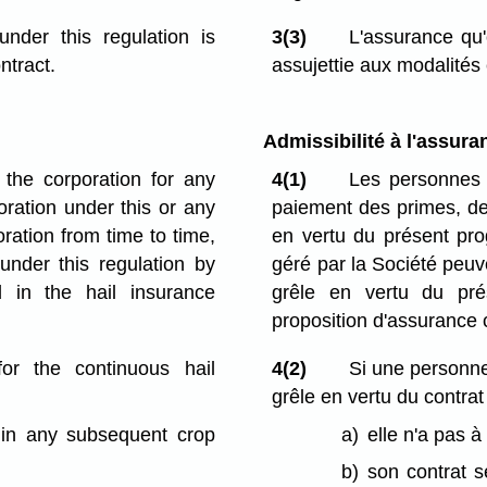
nder this regulation is
3(3)
L'assurance qu'
ntract.
assujettie aux modalités 
Admissibilité à l'assura
o the corporation for any
4(1)
Les personnes 
ration under this or any
paiement des primes, de 
ration from time to time,
en vertu du présent pr
under this regulation by
géré par la Société peuv
 in the hail insurance
grêle en vertu du pr
proposition d'assurance c
for the continuous hail
4(2)
Si une personne
grêle en vertu du contrat
 in any subsequent crop
a)
elle n'a pas 
b)
son contrat 