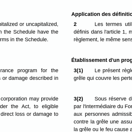
Application des définiti
italized or uncapitalized,
2
Les termes uti
 in the Schedule have the
définis dans l'article 1,
erms in the Schedule.
règlement, le même sens 
Établissement d'un pr
surance program for the
3(1)
Le présent règ
ss or damage described in
grêle qui couvre les per
e corporation may provide
3(2)
Sous réserve 
er the Act, to eligible
par l'intermédiaire du Fo
 direct loss or damage to
aux personnes admissib
contre la grêle une ass
la grêle ou le feu cause 