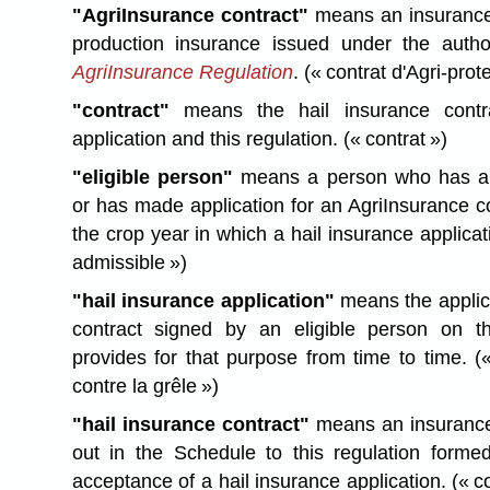
"AgriInsurance contract"
means an insurance 
production insurance issued under the autho
AgriInsurance Regulation
.
(« contrat d'Agri-prot
"contract"
means the hail insurance contra
application and this regulation.
(« contrat »)
"eligible person"
means a person who has an 
or has made application for an AgriInsurance co
the crop year in which a hail insurance applica
admissible »)
"hail insurance application"
means the applica
contract signed by an eligible person on t
provides for that purpose from time to time.
(
contre la grêle »)
"hail insurance contract"
means an insurance 
out in the Schedule to this regulation forme
acceptance of a hail insurance application.
(« c