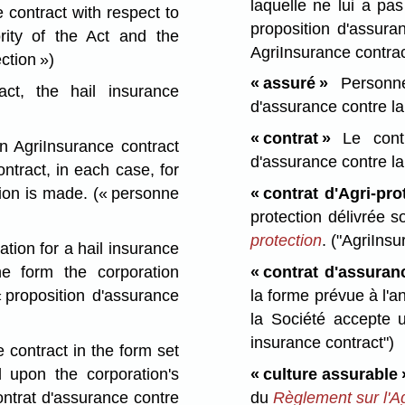
laquelle ne lui a pa
contract with respect to
proposition d'assura
rity of the Act and the
AgriInsurance contrac
ection »)
« assuré »
Personne
ct, the hail insurance
d'assurance contre la 
« contrat »
Le contra
AgriInsurance contract
d'assurance contre la
ntract, in each case, for
tion is made.
(« personne
« contrat d'Agri-pro
protection délivrée 
protection
.
("AgriInsu
tion for a hail insurance
he form the corporation
« contrat d'assuran
« proposition d'assurance
la forme prévue à l'
la Société accepte 
insurance contract")
contract in the form set
d upon the corporation's
« culture assurable 
ontrat d'assurance contre
du
Règlement sur l'Ag