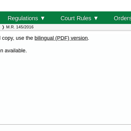
Order
Regulations ▼
Court Rules ▼
M.R. 145/2016
al copy, use the
bilingual (PDF) version
.
n available.