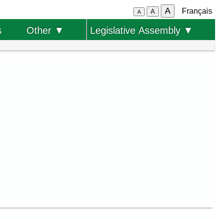
A
Français
A
A
s
Other ▼
Legislative Assembly ▼