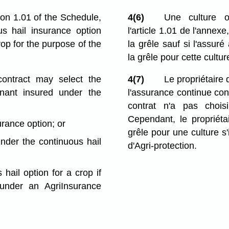
ion 1.01 of the Schedule,
4(6)
Une culture o
us hail insurance option
l'article 1.01 de l'annex
rop for the purpose of the
la grêle sauf si l'assur
la grêle pour cette cultur
ontract may select the
4(7)
Le propriétaire 
enant insured under the
l'assurance continue con
contrat n'a pas chois
Cependant, le propriéta
urance option; or
grêle pour une culture s'
under the continuous hail
d'Agri-protection.
hail option for a crop if
 under an AgriInsurance