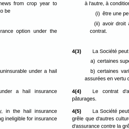
enews from crop year to
à l'autre, à conditio
to be
(i)
être une pe
(ii)
avoir droit
surance option under the
contrat.
4(3)
La Société peut
a)
certaines sup
 uninsurable under a hail
b)
certaines va
assurées en vertu d
 under a hail insurance
4(4)
Le contrat d'
pâturages.
, in the hail insurance
4(5)
La Société peut
g ineligible for insurance
grêle que d'autres cultu
d'assurance contre la grê