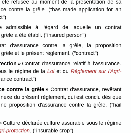
s été refusée au moment de la présentation de sa
nce contre la grêle.
("has made application for an
t")
 admissible à l'égard de laquelle un contrat
grêle a été établi.
("insured person")
t d'assurance contre la grêle, la proposition
 grêle et le présent règlement.
("contract")
tection »
Contrat d'assurance relatif à l'assurance-
sous le régime de la
Loi
et du
Règlement sur l'Agri-
rance contract")
ce contre la grêle »
Contrat d'assurance, revêtant
annexe du présent règlement, qui est conclu dès que
une proposition d'assurance contre la grêle.
("hail
»
Culture déclarée culture assurable sous le régime
ri-protection
.
("insurable crop")