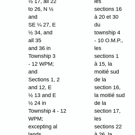
½ 17, all 22
les
to 26, N ½
sections 16
and
à 20 et 30
SE ¼ 27, E
du
½ 34, and
township 4
all 35
- 10 O.M.P.,
and 36 in
les
Township 3
sections 1
- 12 WPM;
à 15, la
and
moitié sud
Sections 1, 2
de la
and 12, E
section 16,
½ 13 and E
la moitié sud
½ 24 in
de la
Township 4 - 12
section 17,
WPM;
les
excepting al
sections 22
lands
à 26, la