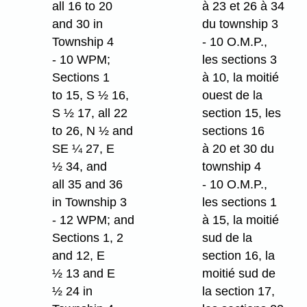
all 16 to 20
à 23 et 26 à 34
and 30 in
du township 3
Township 4
- 10 O.M.P.,
- 10 WPM;
les sections 3
Sections 1
à 10, la moitié
to 15, S ½ 16,
ouest de la
S ½ 17, all 22
section 15, les
to 26, N ½ and
sections 16
SE ¼ 27, E
à 20 et 30 du
½ 34, and
township 4
all 35 and 36
- 10 O.M.P.,
in Township 3
les sections 1
- 12 WPM; and
à 15, la moitié
Sections 1, 2
sud de la
and 12, E
section 16, la
½ 13 and E
moitié sud de
½ 24 in
la section 17,