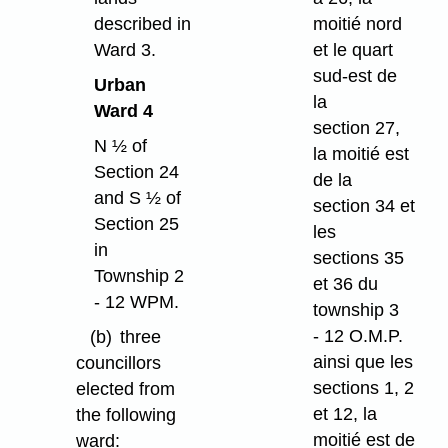
described in
moitié nord
Ward 3.
et le quart
sud-est de
Urban
la
Ward 4
section 27,
N ½ of
la moitié est
Section 24
de la
and S ½ of
section 34 et
Section 25
les
in
sections 35
Township 2
et 36 du
- 12 WPM.
township 3
- 12 O.M.P.
(b)
three
ainsi que les
councillors
sections 1, 2
elected from
et 12, la
the following
moitié est de
ward: