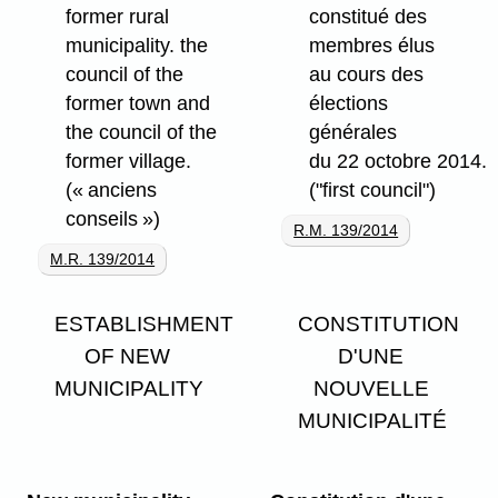
former rural
constitué des
municipality. the
membres élus
council of the
au cours des
former town and
élections
the council of the
générales
former village.
du 22 octobre 2014.
(« anciens
("first council")
conseils »)
R.M. 139/2014
M.R. 139/2014
ESTABLISHMENT
CONSTITUTION
OF NEW
D'UNE
MUNICIPALITY
NOUVELLE
MUNICIPALITÉ