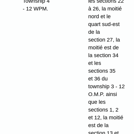
Township 4
les sections 22
- 12 WPM.
à 26, la moitié
nord et le
quart sud-est
de la
section 27, la
moitié est de
la section 34
et les
sections 35
et 36 du
township 3 - 12
O.M.P. ainsi
que les
sections 1, 2
et 12, la moitié
est de la
section 13 et