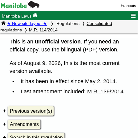
Français
≡
Manitoba Laws
★ New site layout ★
Regulations
Consolidated
regulations
M.R. 114/2014
This is an
unofficial version
. If you need an
official copy, use the
bilingual (PDF) version
.
As of August 9, 2026, this is the most current
version available.
It has been in effect since May 2, 2014.
Last amendment included:
M.R. 139/2014
Previous version(s)
Amendments
Search in this regulation