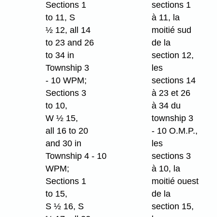
Sections 1
sections 1
to 11, S
à 11, la
½ 12, all 14
moitié sud
to 23 and 26
de la
to 34 in
section 12,
Township 3
les
- 10 WPM;
sections 14
Sections 3
à 23 et 26
to 10,
à 34 du
W ½ 15,
township 3
all 16 to 20
- 10 O.M.P.,
and 30 in
les
Township 4 - 10
sections 3
WPM;
à 10, la
Sections 1
moitié ouest
to 15,
de la
S ½ 16, S
section 15,