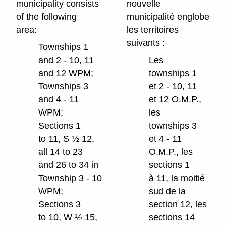
municipality consists
nouvelle
of the following
municipalité englobe
area:
les territoires
suivants :
Townships 1
and 2 - 10, 11
Les
and 12 WPM;
townships 1
Townships 3
et 2 - 10, 11
and 4 - 11
et 12 O.M.P.,
WPM;
les
Sections 1
townships 3
to 11, S ½ 12,
et 4 - 11
all 14 to 23
O.M.P., les
and 26 to 34 in
sections 1
Township 3 - 10
à 11, la moitié
WPM;
sud de la
Sections 3
section 12, les
to 10, W ½ 15,
sections 14