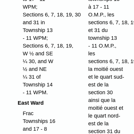
WPM;
à 17 - 11
Sections 6, 7, 18, 19, 30
O.M.P., les
and 31 in
sections 6, 7, 18, 
Township 13
et 31 du
- 11 WPM;
township 13
Sections 6, 7, 18, 19,
- 11 O.M.P.,
W ½ and SE
les
¼ 30, and W
sections 6, 7, 18, 1
½ and NE
la moitié ouest
¼ 31 of
et le quart sud-
Township 14
est de la
- 11 WPM.
section 30
ainsi que la
East Ward
moitié ouest et
Frac
le quart nord-
Townships 16
est de la
and 17 - 8
section 31 du