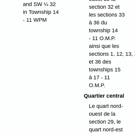
and SW ¼ 32
section 32 et
in Township 14
les sections 33
- 11 WPM
à 36 du
township 14
- 11 O.M.P.
ainsi que les
sections 1, 12, 13,
et 36 des
townships 15
à 17 - 11
O.M.P.
Quartier central
Le quart nord-
ouest de la
section 29, le
quart nord-est