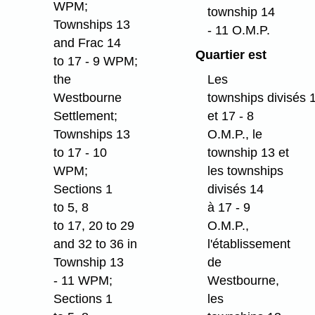
WPM;
township 14
Townships 13
- 11 O.M.P.
and Frac 14
Quartier est
to 17 - 9 WPM;
the
Les
Westbourne
townships divisés 
Settlement;
et 17 - 8
Townships 13
O.M.P., le
to 17 - 10
township 13 et
WPM;
les townships
Sections 1
divisés 14
to 5, 8
à 17 - 9
to 17, 20 to 29
O.M.P.,
and 32 to 36 in
l'établissement
Township 13
de
- 11 WPM;
Westbourne,
Sections 1
les