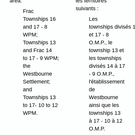
area:
les territoires
suivants :
Frac
Townships 16
Les
and 17 - 8
townships divisés 
WPM;
et 17 - 8
Townships 13
O.M.P., le
and Frac 14
township 13 et
to 17 - 9 WPM;
les townships
the
divisés 14 à 17
Westbourne
- 9 O.M.P.,
Settlement;
l'établissement
and
de
Townships 13
Westbourne
to 17- 10 to 12
ainsi que les
WPM.
townships 13
à 17 - 10 à 12
O.M.P.