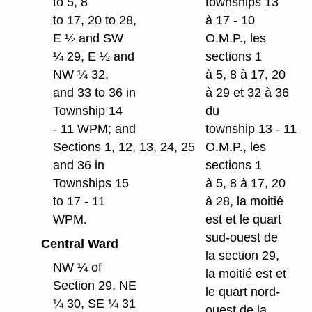
to 5, 8
townships 13
to 17, 20 to 28,
à 17 - 10
E ½ and SW
O.M.P., les
¼ 29, E ½ and
sections 1
NW ¼ 32,
à 5, 8 à 17, 20
and 33 to 36 in
à 29 et 32 à 36
Township 14
du
- 11 WPM; and
township 13 - 11
Sections 1, 12, 13, 24, 25
O.M.P., les
and 36 in
sections 1
Townships 15
à 5, 8 à 17, 20
to 17 - 11
à 28, la moitié
WPM.
est et le quart
sud-ouest de
Central Ward
la section 29,
NW ¼ of
la moitié est et
Section 29, NE
le quart nord-
¼ 30, SE ¼ 31
ouest de la