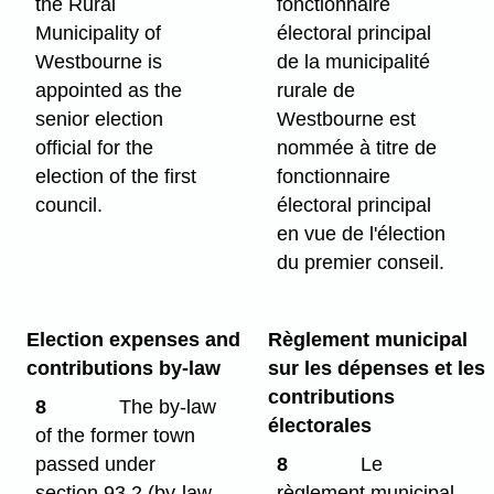
the Rural
fonctionnaire
Municipality of
électoral principal
Westbourne is
de la municipalité
appointed as the
rurale de
senior election
Westbourne est
official for the
nommée à titre de
election of the first
fonctionnaire
council.
électoral principal
en vue de l'élection
du premier conseil.
Election expenses and
Règlement municipal
contributions by-law
sur les dépenses et les
contributions
8
The by-law
électorales
of the former town
passed under
8
Le
section 93.2 (by-law
règlement municipal