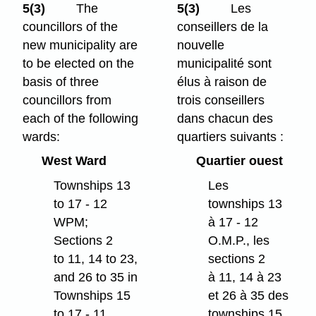
5(3)
The
5(3)
Les
councillors of the
conseillers de la
new municipality are
nouvelle
to be elected on the
municipalité sont
basis of three
élus à raison de
councillors from
trois conseillers
each of the following
dans chacun des
wards:
quartiers suivants :
West Ward
Quartier ouest
Townships 13
Les
to 17 - 12
townships 13
WPM;
à 17 - 12
Sections 2
O.M.P., les
to 11, 14 to 23,
sections 2
and 26 to 35 in
à 11, 14 à 23
Townships 15
et 26 à 35 des
to 17 - 11
townships 15