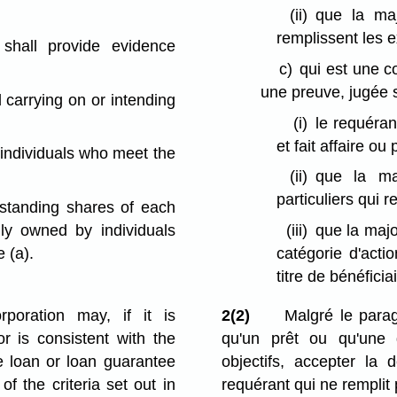
(ii)
que la maj
remplissent les e
 shall provide evidence
c)
qui est une c
une preuve, jugée s
d carrying on or intending
(i)
le requéra
et fait affaire ou
e individuals who meet the
(ii)
que la ma
particuliers qui r
tstanding shares of each
lly owned by individuals
(iii)
que la majo
 (a).
catégorie d'acti
titre de bénéficia
rporation may, if it is
2(2)
Malgré le parag
or is consistent with the
qu'un prêt ou qu'une
he loan or loan guarantee
objectifs, accepter la
f the criteria set out in
requérant qui ne remplit