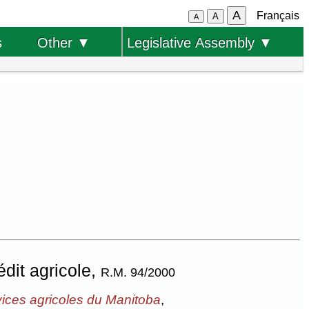
A
Français
A
A
s
Other ▼
Legislative Assembly ▼
édit agricole,
R.M. 94/2000
rvices agricoles du Manitoba
,