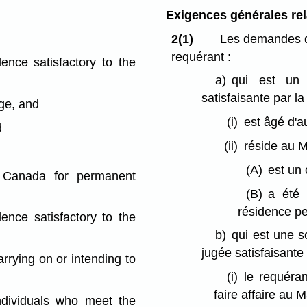
Exigences générales rel
2(1)
Les demandes d
requérant :
dence satisfactory to the
a)
qui est un p
satisfaisante par la
age, and
(i)
est âgé d'a
d
(ii)
réside au M
(A)
est un 
o Canada for permanent
(B)
a été 
résidence p
dence satisfactory to the
b)
qui est une s
jugée satisfaisante 
arrying on or intending to
(i)
le requéran
faire affaire au 
individuals who meet the