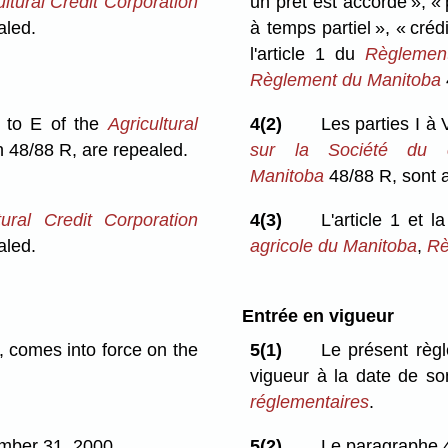
ultural Credit Corporation
un prêt est accordé », « 
aled.
à temps partiel », « créd
l'article 1 du
Règlement
Règlement du Manitoba
A to E of the
Agricultural
4(2)
Les parties I à 
n 48/88 R, are repealed.
sur la Société du c
Manitoba
48/88 R, sont 
tural Credit Corporation
4(3)
L'article 1 et l
aled.
agricole du Manitoba
,
Rè
Entrée en vigueur
), comes into force on the
5(1)
Le présent règl
vigueur à la date de so
réglementaires
.
mber 31, 2000.
5(2)
Le paragraphe 4