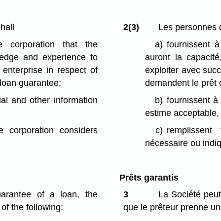
hall
2(3)
Les personnes q
e corporation that the
a)
fournissent à
wledge and experience to
auront la capacité
 enterprise in respect of
exploiter avec succ
r loan guarantee;
demandent le prêt 
ial and other information
b)
fournissent à
estime acceptable,
 corporation considers
c)
remplissent
nécessaire ou indi
Prêts garantis
uarantee of a loan, the
3
La Société peut
of the following:
que le prêteur prenne un