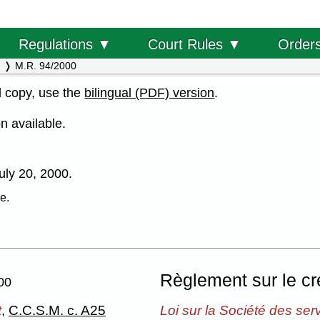
Order
Regulations ▼
Court Rules ▼
M.R. 94/2000
al copy, use the
bilingual (PDF) version
.
n available.
July 20, 2000.
e.
Règlement sur le cr
00
t
,
C.C.S.M. c. A25
Loi sur la Société des se