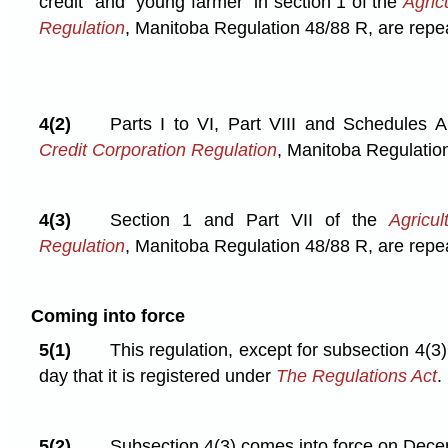
credit" and "young farmer" in section 1 of the
Agric
Regulation
, Manitoba Regulation 48/88 R, are repe
4(2)
Parts I to VI, Part VIII and Schedules 
Credit Corporation Regulation
, Manitoba Regulatio
4(3)
Section 1 and Part VII of the
Agricul
Regulation
, Manitoba Regulation 48/88 R, are repe
Coming into force
5(1)
This regulation, except for subsection 4(3
day that it is registered under
The Regulations Act
.
5(2)
Subsection 4(3) comes into force on Dece