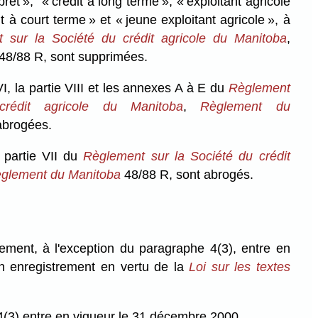
prêt », « crédit à long terme », « exploitant agricole
it à court terme » et « jeune exploitant agricole », à
 sur la Société du crédit agricole du Manitoba
,
48/88 R, sont supprimées.
VI, la partie VIII et les annexes A à E du
Règlement
rédit agricole du Manitoba
,
Règlement du
abrogées.
a partie VII du
Règlement sur la Société du crédit
glement du Manitoba
48/88 R, sont abrogés.
ement, à l'exception du paragraphe 4(3), entre en
n enregistrement en vertu de la
Loi sur les textes
(3) entre en vigueur le 31 décembre 2000.