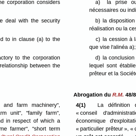
he corporation considers
a)
la prise ou
nécessaires ou ind
se deal with the security
b)
la dispositio
réalisation ou la ce
ed to in clause (a) to the
c)
la cession à 
que vise l'alinéa a);
actory to the corporation
d)
la conclusion
 relationship between the
lequel sont établi
prêteur et la Sociét
Abrogation du
R.M.
48/
ts and farm machinery",
4(1)
La définition 
rm unit", "family farm",
« conseil d'administr
and in respect of which a
économique d'exploitatio
time farmer", "short term
« particulier prêteur », «