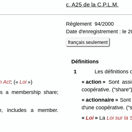
c. A25 de la C.P.L.M.
Règlement 94/2000
Date d'enregistrement : le 20
français seulement
Définitions
1
Les définitions 
n Act
;
(«
Loi
»)
« action »
Sont ass
coopérative.
("share"
udes a membership share;
« actionnaire »
Sont 
d'une coopérative.
("
ve, includes a member.
«
Loi
»
La
Loi sur la 