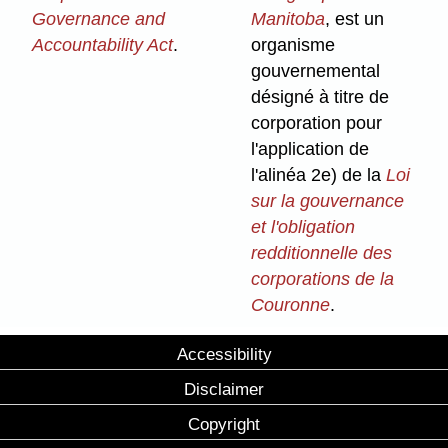
Governance and
Manitoba
, est un
Accountability Act
.
organisme
gouvernemental
désigné à titre de
corporation pour
l'application de
l'alinéa 2e) de la
Loi
sur la gouvernance
et l'obligation
redditionnelle des
corporations de la
Couronne
.
Accessibility
Disclaimer
Copyright