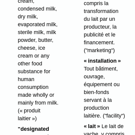
cream,
compris la
condensed milk,
transformation
dry milk,
du lait par un
evaporated milk,
producteur, la
sterile milk, milk
publicité et le
powder, butter,
financement.
cheese, ice
("marketing")
cream or any
« installation »
other food
Tout bâtiment,
substance for
ouvrage,
human
équipement ou
consumption
bien-fonds
made wholly or
servant à la
mainly from milk.
production
(« produit
laitière.
("facility")
laitier »)
« lait »
Le lait de
"designated
vache, y compris