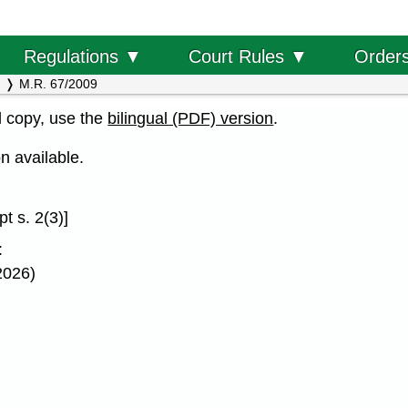
Order
Regulations ▼
Court Rules ▼
M.R. 67/2009
al copy, use the
bilingual (PDF) version
.
n available.
t s. 2(3)]
:
 2026)