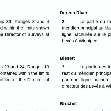
Berens River
ship 39, Ranges 3 and 4
2
La partie du t
d within the limits shown
méridien principal au Ma
he Director of Surveys at
ligne hachurée sur le p
Levés à Winnipeg.
Bissett
ips 23 and 24, Ranges 13
3
La partie des t
ontained within the limits
l'est du méridien princi
ffice of the Director of
par une ligne hachuré
directeur des Levés à W
Brochet