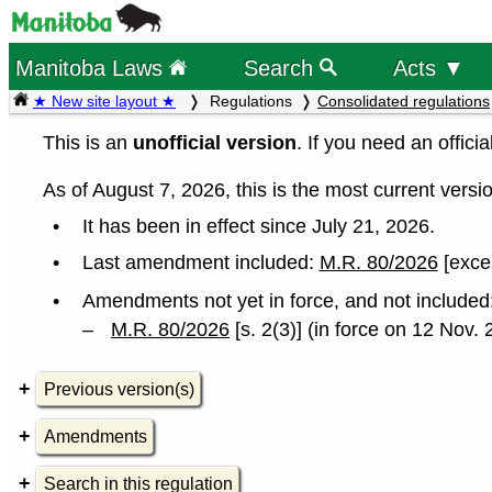
Manitoba Laws
Search
Acts ▼
★ New site layout ★
Regulations
Consolidated regulations
This is an
unofficial version
. If you need an offici
As of August 7, 2026, this is the most current versio
It has been in effect since July 21, 2026.
Last amendment included:
M.R. 80/2026
[excep
Amendments not yet in force, and not included
M.R. 80/2026
[s. 2(3)] (in force on 12 Nov.
Previous version(s)
Amendments
Search in this regulation