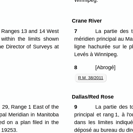
Winnipeg.
Crane River
0, Ranges 13 and 14 West
7
La partie des 
 within the limits shown
méridien principal au Ma
he Director of Surveys at
ligne hachurée sur le p
Levés à Winnipeg.
8
[Abrogé]
R.M. 38/2011
Dallas/Red Rose
d 29, Range 1 East of the
9
La partie des t
pal Meridian in Manitoba
principal et rang 1, à l
d on a plan filed in the
dans les limites indiqu
. 19253.
déposé au bureau du dir