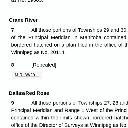
as No. 19305.
Crane River
7
All those portions of Townships 29 and 3
of the Principal Meridian in Manitoba contained
bordered hatched on a plan filed in the office of t
Winnipeg as No. 20114.
8
[Repealed]
M.R. 38/2011
Dallas/Red Rose
9
All those portions of Townships 27, 28 an
Principal Meridian and Range 1 West of the Princi
contained within the limits shown bordered hatche
office of the Director of Surveys at Winnipeg as No