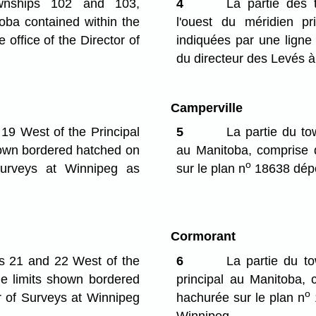
ownships 102 and 103,
4
La partie des 
oba contained within the
l'ouest du méridien pr
 office of the Director of
indiquées par une ligne
du directeur des Levés 
Camperville
19 West of the Principal
5
La partie du to
shown bordered hatched on
au Manitoba, comprise d
o
 Surveys at Winnipeg as
sur le plan n
18638 dépo
Cormorant
es 21 and 22 West of the
6
La partie du t
he limits shown bordered
principal au Manitoba, 
o
or of Surveys at Winnipeg
hachurée sur le plan n