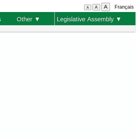
A
Français
A
A
s
Other ▼
Legislative Assembly ▼