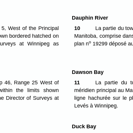
Dauphin River
5, West of the Principal
10
La partie du tow
shown bordered hatched on
Manitoba, comprise dans 
o
 Surveys at Winnipeg as
plan n
19299 déposé au 
Dawson Bay
ip 46, Range 25 West of
11
La partie du t
within the limits shown
méridien principal au Ma
he Director of Surveys at
ligne hachurée sur le p
Levés à Winnipeg.
Duck Bay