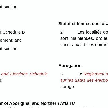
t section.
Statut et limites des loc
of Schedule B
2
Les localités d
sont maintenues, ont le s
tlement; and
décrit aux articles corre
t section.
Abrogation
 and Elections Schedule
3
Le
Règlement su
d.
sur les dates des élect
abrogé.
r of Aboriginal and Northern Affairs/