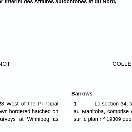
ar intérim des Affaires autochtones et du Nord,
 NOT
COLLE
Barrows
8 West of the Principal
1
La section 34, t
shown bordered hatched on
au Manitoba, comprise d
o
 Surveys at Winnipeg as
sur le plan n
19309 dépo