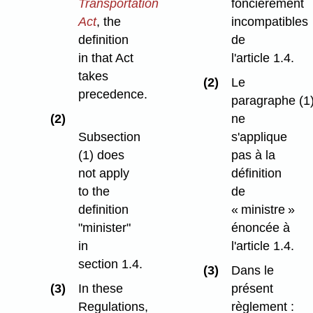
Transportation
foncièrement
Act
, the
incompatibles
definition
de
in that Act
l'article 1.4.
takes
(2)
Le
precedence.
paragraphe (1
(2)
ne
Subsection
s'applique
(1) does
pas à la
not apply
définition
to the
de
definition
« ministre »
"minister"
énoncée à
in
l'article 1.4.
section 1.4.
(3)
Dans le
(3)
In these
présent
Regulations,
règlement :