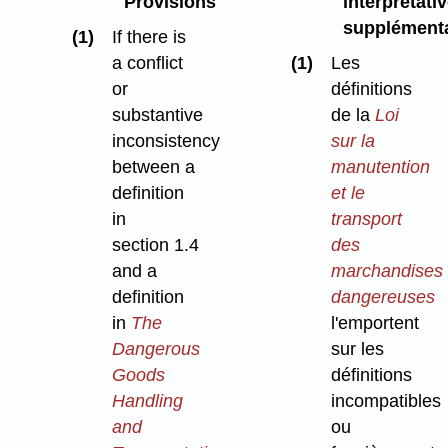
Provisions
interprétati
supplémenta
(1)
If there is
a conflict
(1)
Les
or
définitions
substantive
de la
Loi
inconsistency
sur la
between a
manutention
definition
et le
in
transport
section 1.4
des
and a
marchandises
definition
dangereuses
in
The
l'emportent
Dangerous
sur les
Goods
définitions
Handling
incompatibles
and
ou