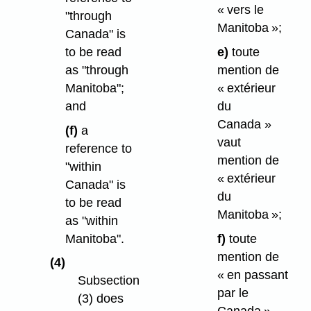
« vers le
"through
Manitoba »;
Canada" is
to be read
e)
toute
as "through
mention de
Manitoba";
« extérieur
and
du
Canada »
(f)
a
vaut
reference to
mention de
"within
« extérieur
Canada" is
du
to be read
Manitoba »;
as "within
Manitoba".
f)
toute
mention de
(4)
« en passant
Subsection
par le
(3) does
Canada »