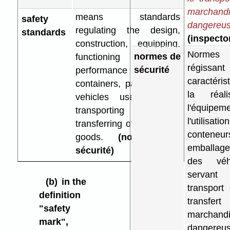
marchand
means standards
safety
dangereu
regulating the design,
standards
(inspecto
construction, equipping,
Normes
normes de
functioning or
régissan
sécurité
performance of
caractéris
containers, packaging or
la réalis
vehicles used in the
l'équipem
transporting or
l'utilisat
transferring of dangerous
conteneur
goods.
(normes de
emballag
sécurité)
des véhi
servan
(b)
in the
transport
definition
transfer
"safety
marchand
mark",
dangereus