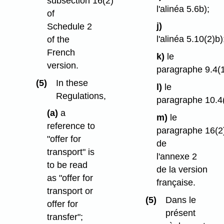
subsection 16(2)
l'alinéa 5.6b);
of
j)
Schedule 2
l'alinéa 5.10(2)b)
of the
French
k)
le
version.
paragraphe 9.4(1
(5)
In these
l)
le
Regulations,
paragraphe 10.4(
(a)
a
m)
le
reference to
paragraphe 16(2
"offer for
de
transport" is
l'annexe 2
to be read
de la version
as "offer for
française.
transport or
(5)
Dans le
offer for
présent
transfer";