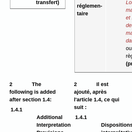
transfert)
Lo
réglemen-
ma
taire
et
de
ma
da
ou
rè
(p
2
The
2
Il est
following is added
ajouté, après
after section 1.4:
l'article 1.4, ce qui
suit :
1.4.1
Additional
1.4.1
Interpretation
Disposition