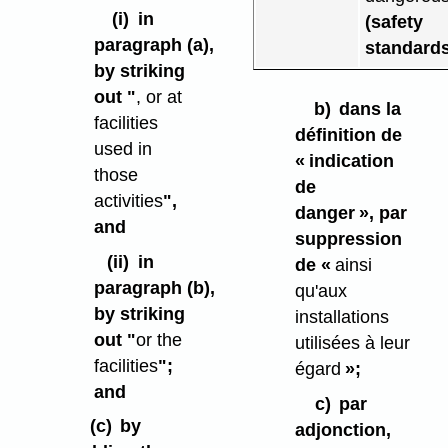
(i)
in
(safety
paragraph (a),
standard
by striking
out "
, or at
b)
dans la
facilities
définition de
used in
« indication
those
de
activities
",
danger », par
and
suppression
(ii)
in
de «
ainsi
paragraph (b),
qu'aux
by striking
installations
out "
or the
utilisées à leur
facilities
";
égard
»;
and
c)
par
(c)
by
adjonction,