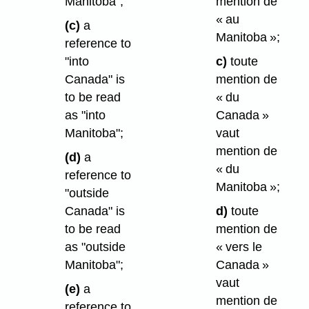
Manitoba";
mention de
« au
(c)
a
Manitoba »;
reference to
"into
c)
toute
Canada" is
mention de
to be read
« du
as "into
Canada »
Manitoba";
vaut
mention de
(d)
a
« du
reference to
Manitoba »;
"outside
Canada" is
d)
toute
to be read
mention de
as "outside
« vers le
Manitoba";
Canada »
vaut
(e)
a
mention de
reference to