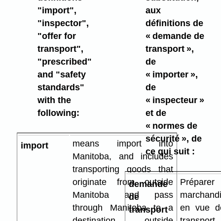
"import",
aux
"inspector",
définitions de
"offer for
« demande de
transport",
transport »,
"prescribed"
de
and "safety
« importer »,
standards"
de
with the
« inspecteur »
following:
et de
« normes de
sécurité », de
means import into
import
ce qui suit :
Manitoba, and includes
transporting goods that
originate from outside
Prépare
demande
Manitoba and pass
marchand
de
through Manitoba to a
en vue d
transport
destination outside
transpor