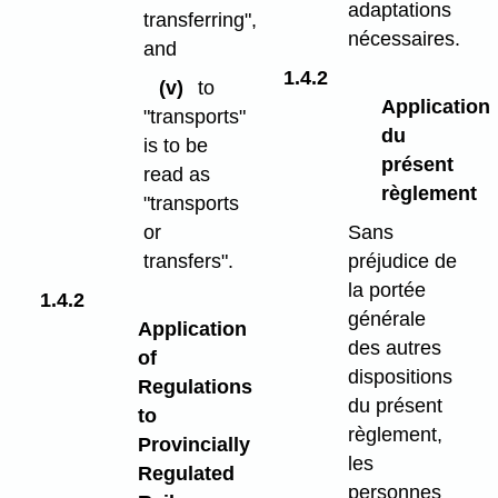
adaptations
transferring",
nécessaires.
and
1.4.2
(v)
to
Application
"transports"
du
is to be
présent
read as
règlement
"transports
Sans
or
préjudice de
transfers".
la portée
1.4.2
générale
Application
des autres
of
dispositions
Regulations
du présent
to
règlement,
Provincially
les
Regulated
personnes