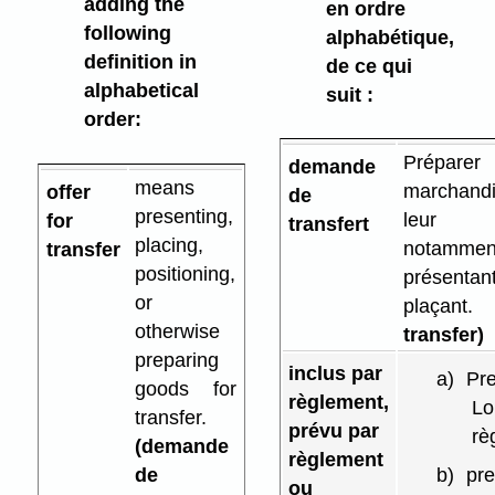
adding the
en ordre
following
alphabétique,
definition in
de ce qui
alphabetical
suit :
order:
Prép
demande
means
marchandi
offer
de
presenting,
leur t
for
transfert
placing,
notamm
transfer
positioning,
présenta
or
plaçant.
(
otherwise
transfer)
preparing
inclus par
a)
Pre
goods for
règlement,
Lo
transfer.
prévu par
rè
(demande
règlement
de
b)
pre
ou