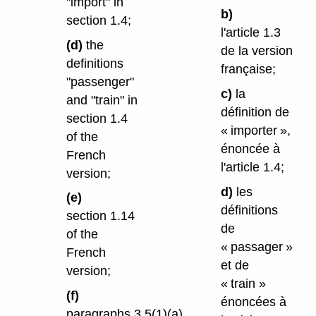
"import" in
b)
section 1.4;
l'article 1.3
(d)
the
de la version
definitions
française;
"passenger"
c)
la
and "train" in
définition de
section 1.4
« importer »,
of the
énoncée à
French
l'article 1.4;
version;
d)
les
(e)
définitions
section 1.14
de
of the
« passager »
French
et de
version;
« train »
(f)
énoncées à
paragraphs 3.5(1)⁠(a)