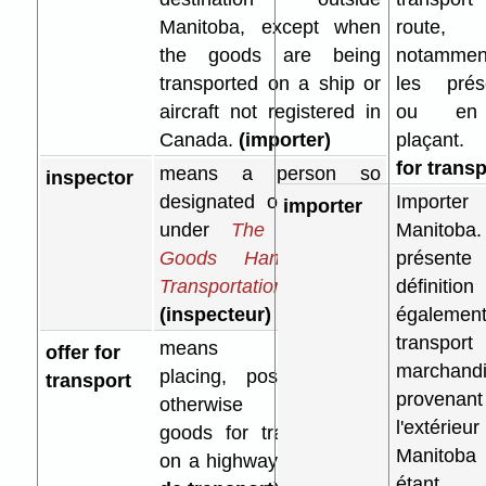
Manitoba, except when
route,
the goods are being
notamme
transported on a ship or
les prés
aircraft not registered in
ou en
Canada.
(importer)
plaçant
for transp
means a person so
inspector
designated or appointed
Import
importer
under
The Dangerous
Manitob
Goods Handling and
présente
Transportation Act
.
définitio
(inspecteur)
égaleme
transpo
means presenting,
offer for
marchand
placing, positioning, or
transport
provena
otherwise preparing
l'extéri
goods for transportation
Manito
on a highway.
(demande
étant