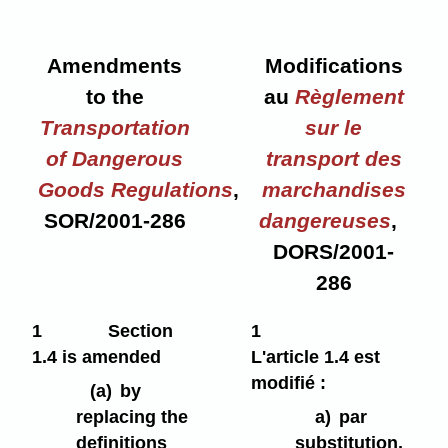
Amendments
Modifications
to the
au
Règlement
Transportation
sur le
of Dangerous
transport des
Goods Regulations
,
marchandises
SOR/2001-286
dangereuses
,
DORS/2001-
286
1
Section
1
1.4 is amended
L'article 1.4 est
modifié :
(a)
by
replacing the
a)
par
definitions
substitution,