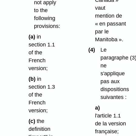
not apply
vaut
to the
mention de
following
« en passant
provisions:
par le
(a)
in
Manitoba ».
section 1.1
(4)
Le
of the
paragraphe (3
French
ne
version;
s'applique
(b)
in
pas aux
section 1.3
dispositions
of the
suivantes :
French
a)
version;
l'article 1.1
(c)
the
de la version
definition
française;