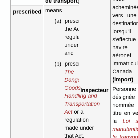
de transport
)
acheminé
means
prescribed
vers une
(a)
prescribed by
destinatio
the Act or
lorsqu'il
regulations
s'effect
under the Act;
navir
and
aérone
immatric
(b)
prescribed by
Canada.
The
(import)
Dangerous
Goods
Personne
inspecteur
Handling and
désign
Transportation
nommée
Act
or a
titre en v
regulation
la
Loi s
made under
manutent
that Act.
le transpo