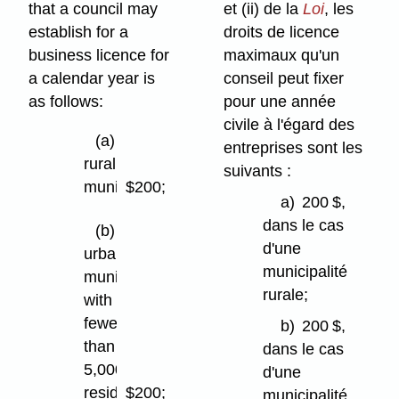
that a council may
et (ii) de la
Loi
, les
establish for a
droits de licence
business licence for
maximaux qu'un
a calendar year is
conseil peut fixer
as follows:
pour une année
civile à l'égard des
(a)
entreprises sont les
rural
suivants :
municipality:
$200;
a)
200 $,
dans le cas
(b)
d'une
urban
municipalité
municipality
rurale;
with
fewer
b)
200 $,
than
dans le cas
5,000
d'une
residents:
$200;
municipalité