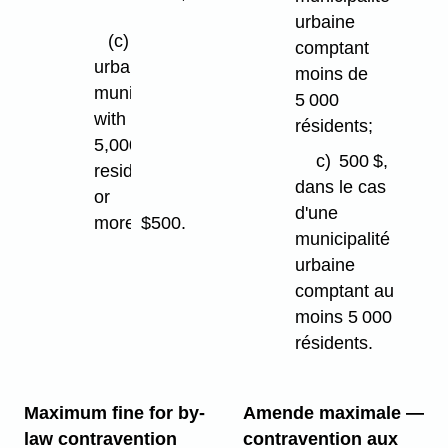
urbaine
(c)
comptant
urban
moins de
municipality
5 000
with
résidents;
5,000
c)
500 $,
residents
dans le cas
or
d'une
more:
$500.
municipalité
urbaine
comptant au
moins 5 000
résidents.
Maximum fine for by-
Amende maximale —
law contravention
contravention aux