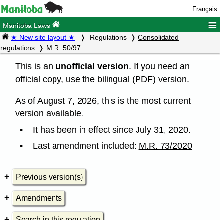
Français
≡
Manitoba Laws
★ New site layout ★
Regulations
Consolidated
regulations
M.R. 50/97
This is an
unofficial version
. If you need an
official copy, use the
bilingual (PDF) version
.
As of August 7, 2026, this is the most current
version available.
It has been in effect since July 31, 2020.
Last amendment included:
M.R. 73/2020
Previous version(s)
Amendments
Search in this regulation