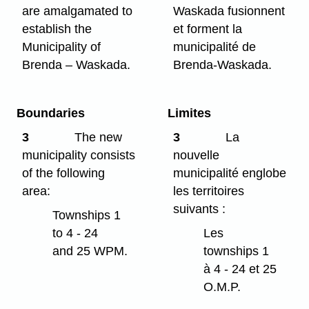
are amalgamated to
Waskada fusionnent
establish the
et forment la
Municipality of
municipalité de
Brenda – Waskada.
Brenda-Waskada.
Boundaries
Limites
3
The new
3
La
municipality consists
nouvelle
of the following
municipalité englobe
area:
les territoires
suivants :
Townships 1
to 4 - 24
Les
and 25 WPM.
townships 1
à 4 - 24 et 25
O.M.P.