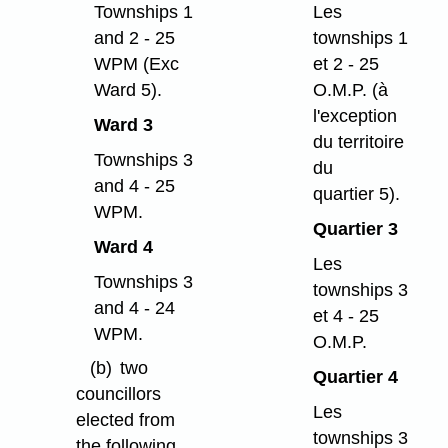
Townships 1
Les
and 2 - 25
townships 1
WPM (Exc
et 2 - 25
Ward 5).
O.M.P. (à
l'exception
Ward 3
du territoire
Townships 3
du
and 4 - 25
quartier 5).
WPM.
Quartier 3
Ward 4
Les
Townships 3
townships 3
and 4 - 24
et 4 - 25
WPM.
O.M.P.
(b)
two
Quartier 4
councillors
Les
elected from
townships 3
the following