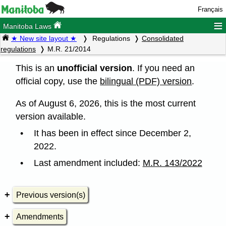
Français
≡
Manitoba Laws
★ New site layout ★
Regulations
Consolidated
regulations
M.R. 21/2014
This is an
unofficial version
. If you need an
official copy, use the
bilingual (PDF) version
.
As of August 6, 2026, this is the most current
version available.
It has been in effect since December 2,
2022.
Last amendment included:
M.R. 143/2022
Previous version(s)
Amendments