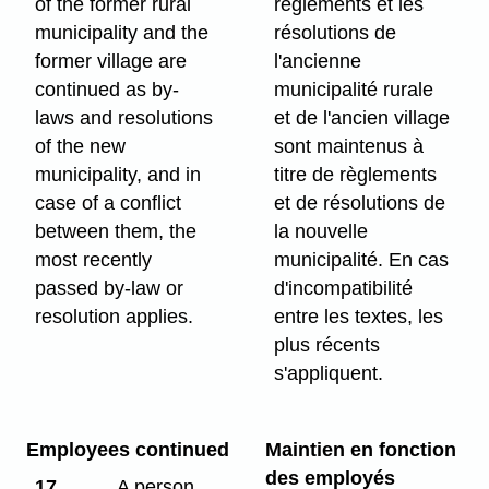
of the former rural
règlements et les
municipality and the
résolutions de
former village are
l'ancienne
continued as by-
municipalité rurale
laws and resolutions
et de l'ancien village
of the new
sont maintenus à
municipality, and in
titre de règlements
case of a conflict
et de résolutions de
between them, the
la nouvelle
most recently
municipalité. En cas
passed by-law or
d'incompatibilité
resolution applies.
entre les textes, les
plus récents
s'appliquent.
Employees continued
Maintien en fonction
des employés
17
A person