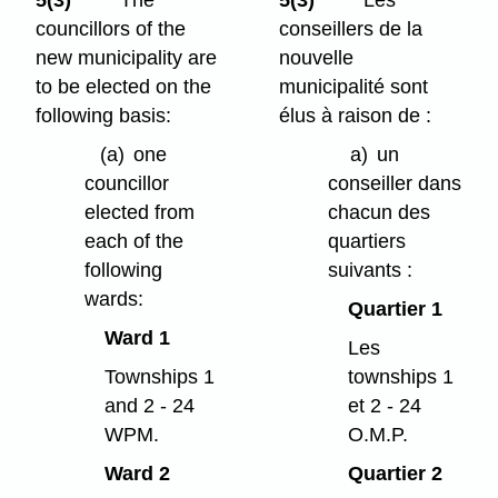
5(3)
The
5(3)
Les
councillors of the
conseillers de la
new municipality are
nouvelle
to be elected on the
municipalité sont
following basis:
élus à raison de :
(a)
one
a)
un
councillor
conseiller dans
elected from
chacun des
each of the
quartiers
following
suivants :
wards:
Quartier 1
Ward 1
Les
Townships 1
townships 1
and 2 - 24
et 2 - 24
WPM.
O.M.P.
Ward 2
Quartier 2