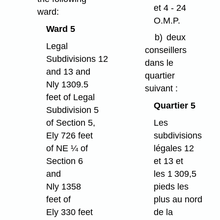
et 4 - 24
ward:
O.M.P.
Ward 5
b)
deux
Legal
conseillers
Subdivisions 12
dans le
and 13 and
quartier
Nly 1309.5
suivant :
feet of Legal
Quartier 5
Subdivision 5
of Section 5,
Les
Ely 726 feet
subdivisions
of NE ¼ of
légales 12
Section 6
et 13 et
and
les 1 309,5
Nly 1358
pieds les
feet of
plus au nord
Ely 330 feet
de la