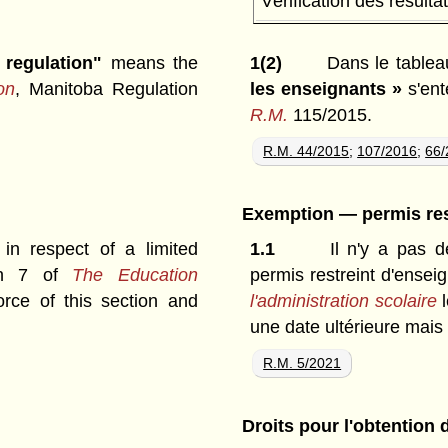
Vérification des résultat
 regulation"
means the
1(2)
Dans le tablea
on
, Manitoba Regulation
les enseignants »
s'en
R.M.
115/2015.
R.M. 44/2015
;
107/2016
;
66/
Exemption —
permis re
n respect of a limited
1.1
Il n'y a pas d
ion 7 of
The Education
permis restreint d'ensei
rce of this section and
l'administration scolaire
l
une date ultérieure mais 
R.M. 5/2021
Droits pour l'obtention 