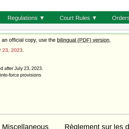
Order
Regulations ▼
Court Rules ▼
d an official copy, use the
bilingual (PDF) version
.
y 23, 2023
.
d after July 23, 2023.
into-force provisions
d Miscellaneous
Règlement sur les dr