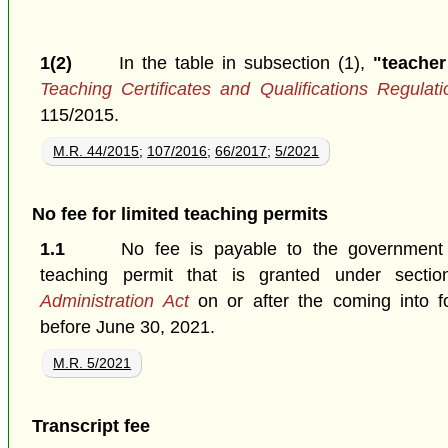
1(2)
In the table in subsection (1),
"teacher
Teaching Certificates and Qualifications Regulati
115/2015.
M.R. 44/2015
;
107/2016
;
66/2017
;
5/2021
No fee for limited teaching permits
1.1
No fee is payable to the government i
teaching permit that is granted under sect
Administration Act
on or after the coming into fo
before June 30, 2021.
M.R. 5/2021
Transcript fee