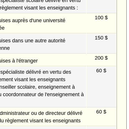
écialiste scolaire délivré en vertu
 règlement visant les enseignants :
100 $
uises auprès d'une université
ée
150 $
uises dans une autre autorité
ienne
200 $
uises à l'étranger
60 $
pécialiste délivré en vertu des
lement visant les enseignants
onseiller scolaire, enseignement à
 ou coordonnateur de l'enseignement à
60 $
ministrateur ou de directeur délivré
 du règlement visant les enseignants