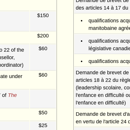
Demande de brevet de sp
des articles 14 à 17 du
$150
qualifications acq
manitobaine agré
$200
qualifications acq
$60
législative canad
to 22 of the
sellor,
qualifications acq
oordinator)
Demande de brevet de s
$60
icate under
articles 18 à 22 du règ
(leadership scolaire, c
7 of
The
l'enfance en difficulté
l'enfance en difficulté)
$50
Demande de brevet d'ad
en vertu de l'article 24
$25