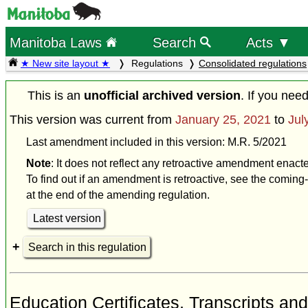
Manitoba Laws
Search
Acts ▼
★ New site layout ★
Regulations
Consolidated regulations
This is an
unofficial archived version
. If you nee
This version was current from
January 25, 2021
to
Jul
Last amendment included in this version: M.R. 5/2021
Note
: It does not reflect any retroactive amendment enacte
To find out if an amendment is retroactive, see the coming-
at the end of the amending regulation.
Latest version
Search in this regulation
Education Certificates, Transcripts an