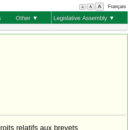
A
Français
A
A
s
Other ▼
Legislative Assembly ▼
oits relatifs aux brevets