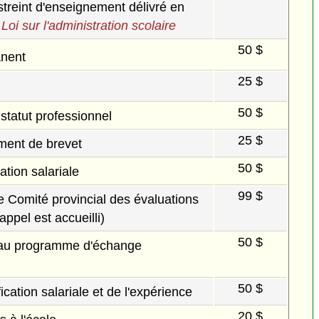
reint d'enseignement délivré en
a
Loi sur l'administration scolaire
50 $
nent
25 $
50 $
 statut professionnel
25 $
ent de brevet
50 $
tion salariale
99 $
le Comité provincial des évaluations
appel est accueilli)
50 $
 au programme d'échange
50 $
fication salariale et de l'expérience
20 $