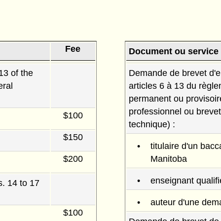
Fee
Document ou service
13 of the
Demande de brevet d'en
eral
articles 6 à 13 du règl
permanent ou provisoir
professionnel ou breve
$100
technique) :
$150
titulaire d'un bac
$200
Manitoba
enseignant qualif
s. 14 to 17
auteur d'une dema
$100