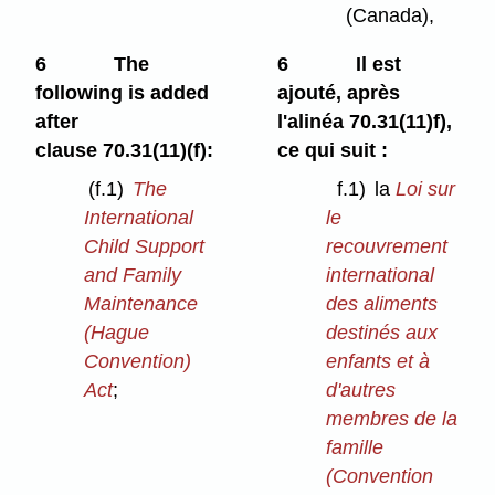
(Canada),
6
The
6
Il est
following is added
ajouté, après
after
l'alinéa 70.31(11)f),
clause 70.31(11)⁠(f):
ce qui suit :
(f.1)
The
f.1)
la
Loi sur
International
le
Child Support
recouvrement
and Family
international
Maintenance
des aliments
(Hague
destinés aux
Convention)
enfants et à
Act
;
d'autres
membres de la
famille
(Convention