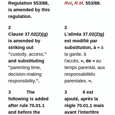
Regulation 553/88,
Roi
,
R.M.
553/88.
is amended by this
regulation.
2
2
Clause 37.02(2)⁠(g)
L'alinéa 37.02(2)g)
is amended by
est modifié par
striking out
substitution, à «
à
"
custody, access,
"
la garde, à
and substituting
l'accès,
», de «
au
"
parenting time,
temps parental, aux
decision-making
responsabilités
responsibility,
".
parentales,
».
3
The
3
Il est
following is added
ajouté, après la
after rule 70.01.1
règle 70.01.1 mais
and before the
avant l'intertitre