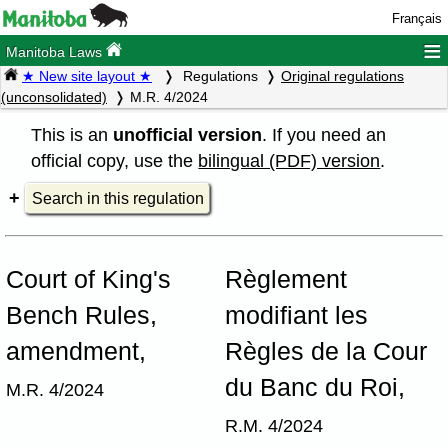
Français
≡
Manitoba Laws
★ New site layout ★
Regulations
Original regulations
(unconsolidated)
M.R. 4/2024
This is an
unofficial version
. If you need an
official copy, use the
bilingual (PDF) version
.
Search in this regulation
Court of King's
Règlement
Bench Rules,
modifiant les
amendment,
Règles de la Cour
du Banc du Roi,
M.R. 4/2024
R.M. 4/2024