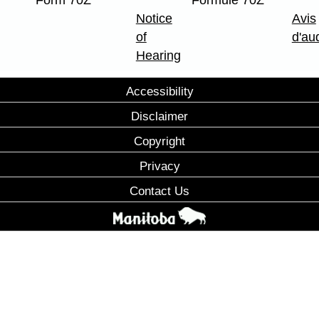
Form 70Z
Formule 70Z
Notice
Avis
of
d'au
Hearing
Accessibility
Disclaimer
Copyright
Privacy
Contact Us