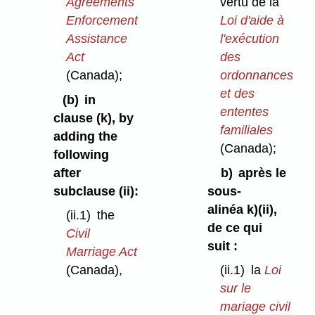
Agreements
vertu de la
Enforcement
Loi d'aide à
Assistance
l'exécution
Act
des
(Canada);
ordonnances
et des
(b)
in
ententes
clause (k), by
familiales
adding the
(Canada);
following
after
b)
après le
subclause (ii):
sous-
alinéa k)⁠(ii),
(ii.1)
the
de ce qui
Civil
suit :
Marriage Act
(Canada),
(ii.1)
la
Loi
sur le
mariage civil