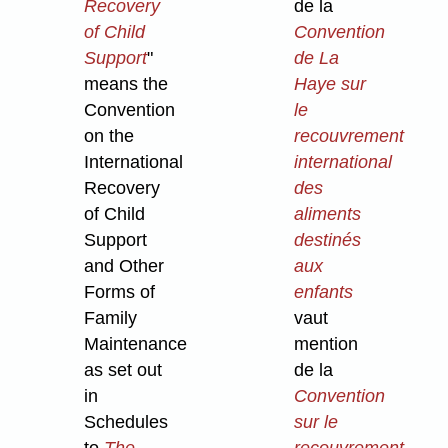
Recovery
de la
of Child
Convention
Support
"
de La
means the
Haye sur
Convention
le
on the
recouvrement
International
international
Recovery
des
of Child
aliments
Support
destinés
and Other
aux
Forms of
enfants
Family
vaut
Maintenance
mention
as set out
de la
in
Convention
Schedules
sur le
to
The
recouvrement