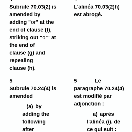
Subrule 70.03(2) is
L'alinéa 70.03(2)h)
amended by
est abrogé.
adding "
or
" at the
end of clause (f),
striking out "
or
" at
the end of
clause (g) and
repealing
clause (h).
5
5
Le
Subrule 70.24(4) is
paragraphe 70.24(4)
amended
est modifié par
adjonction :
(a)
by
adding the
a)
après
following
l'alinéa (i), de
after
ce qui suit :