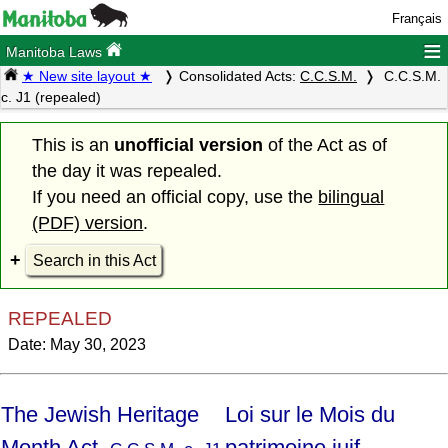
Français
≡
Manitoba Laws
★ New site layout ★
Consolidated Acts:
C.C.S.M.
C.C.S.M.
c. J1 (repealed)
This is an
unofficial version
of the Act as of
the day it was repealed.
If you need an official copy, use the
bilingual
(PDF) version
.
Search in this Act
REPEALED
Date: May 30, 2023
The Jewish Heritage
Loi sur le Mois du
Month Act,
patrimoine juif,