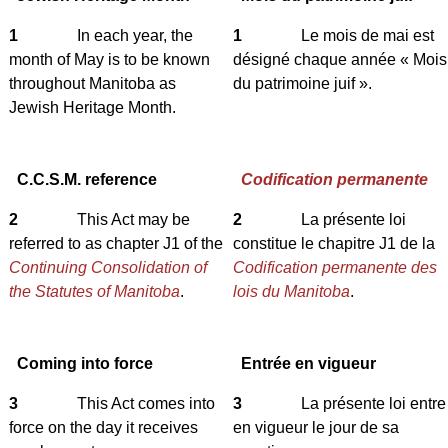
1
In each year, the
1
Le mois de mai est
month of May is to be known
désigné chaque année « Mois
throughout Manitoba as
du patrimoine juif ».
Jewish Heritage Month.
C.C.S.M. reference
Codification permanente
2
This Act may be
2
La présente loi
referred to as chapter J1 of the
constitue le chapitre J1 de la
Continuing Consolidation of
Codification permanente des
the Statutes of Manitoba
.
lois du Manitoba
.
Coming into force
Entrée en vigueur
3
This Act comes into
3
La présente loi entre
force on the day it receives
en vigueur le jour de sa