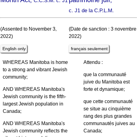
C.C.S.M. c. J1
c. J1 de la C.P.L.M.
(Assented to November 3,
(Date de sanction : 3 novembre
2022)
2022)
English only
français seulement
WHEREAS Manitoba is home
Attendu :
to a strong and vibrant Jewish
que la communauté
community;
juive du Manitoba est
AND WHEREAS Manitoba's
forte et dynamique;
Jewish community is the fifth-
que cette communauté
largest Jewish population in
se situe au cinquième
Canada;
rang des plus grandes
AND WHEREAS Manitoba's
communautés juives au
Jewish community reflects the
Canada;