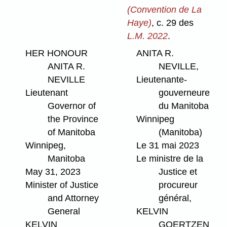
(Convention de La
Haye)
, c. 29 des
L.M. 2022
.
HER HONOUR
ANITA R.
ANITA R.
NEVILLE,
NEVILLE
Lieutenante-
Lieutenant
gouverneure
Governor of
du Manitoba
the Province
Winnipeg
of Manitoba
(Manitoba)
Winnipeg,
Le 31 mai 2023
Manitoba
Le ministre de la
May 31, 2023
Justice et
Minister of Justice
procureur
and Attorney
général,
General
KELVIN
KELVIN
GOERTZEN