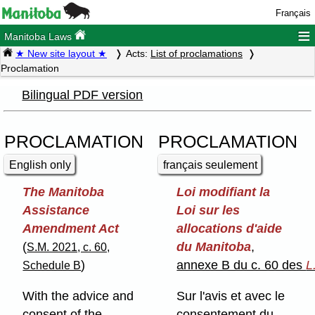
Français
≡
Manitoba Laws
★ New site layout ★
Acts:
List of proclamations
Proclamation
Bilingual PDF version
PROCLAMATION
PROCLAMATION
English only
français seulement
The Manitoba
Loi modifiant la
Assistance
Loi sur les
Amendment Act
allocations d'aide
(
du Manitoba
,
S.M. 2021, c. 60,
)
annexe B du c. 60 des
L
Schedule B
With the advice and
Sur l'avis et avec le
consent of the
consentement du