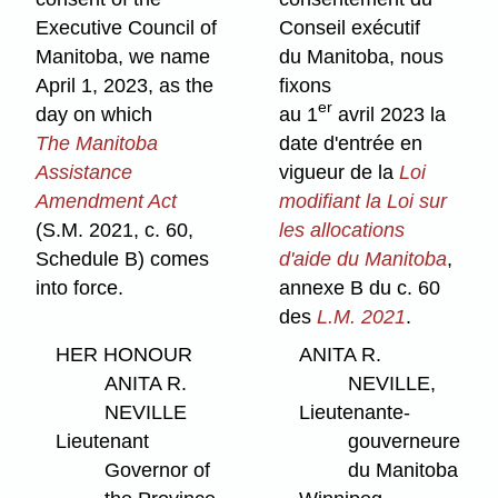
Executive Council of
Conseil exécutif
Manitoba, we name
du Manitoba, nous
April 1, 2023, as the
fixons
er
day on which
au 1
avril 2023 la
The Manitoba
date d'entrée en
Assistance
vigueur de la
Loi
Amendment Act
modifiant la Loi sur
(S.M. 2021, c. 60,
les allocations
Schedule B) comes
d'aide du Manitoba
,
into force.
annexe B du c. 60
des
L.M. 2021
.
HER HONOUR
ANITA R.
ANITA R.
NEVILLE,
NEVILLE
Lieutenante-
Lieutenant
gouverneure
Governor of
du Manitoba