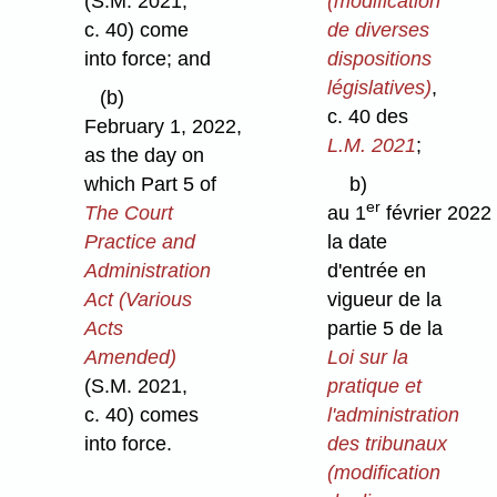
(S.M. 2021,
(modification
c. 40) come
de diverses
into force; and
dispositions
législatives)
,
(b)
c. 40 des
February 1, 2022,
L.M. 2021
;
as the day on
which Part 5 of
b)
er
The Court
au 1
février 2022
Practice and
la date
Administration
d'entrée en
Act (Various
vigueur de la
Acts
partie 5 de la
Amended)
Loi sur la
(S.M. 2021,
pratique et
c. 40) comes
l'administration
into force.
des tribunaux
(modification