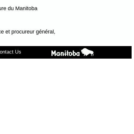
ure du Manitoba
ce et procureur général,
ontact Us