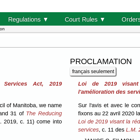
Order
Regulations ▼
Court Rules ▼
ion
PROCLAMATION
français seulement
Services Act, 2019
Loi de 2019 visant 
l'amélioration des serv
cil of Manitoba, we name
Sur l'avis et avec le c
 and 31 of
The Reducing
fixons au 22 avril 2020 l
 2019, c. 11) come into
Loi de 2019 visant la réd
services
, c. 11 des
L.M. 