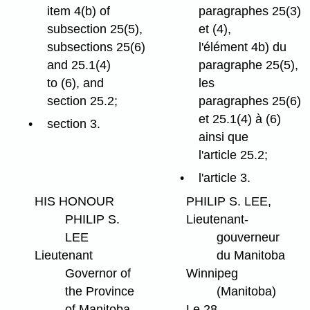
item 4(b) of
paragraphes 25(3)
subsection 25(5),
et (4),
subsections 25(6)
l'élément 4b) du
and 25.1(4)
paragraphe 25(5),
to (6), and
les
section 25.2;
paragraphes 25(6)
et 25.1(4) à (6)
section 3.
ainsi que
l'article 25.2;
l'article 3.
HIS HONOUR
PHILIP S. LEE,
PHILIP S.
Lieutenant-
LEE
gouverneur
Lieutenant
du Manitoba
Governor of
Winnipeg
the Province
(Manitoba)
of Manitoba
Le 28