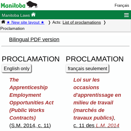
Français
≡
Manitoba Laws
★ New site layout ★
Acts:
List of proclamations
Proclamation
Bilingual PDF version
PROCLAMATION
PROCLAMATION
English only
français seulement
The
Loi sur les
Apprenticeship
occasions
Employment
d'apprentissage en
Opportunities Act
milieu de travail
(Public Works
(marchés de
Contracts)
travaux publics)
,
(
S.M. 2014, c. 11
)
c. 11 des
L.M. 2014