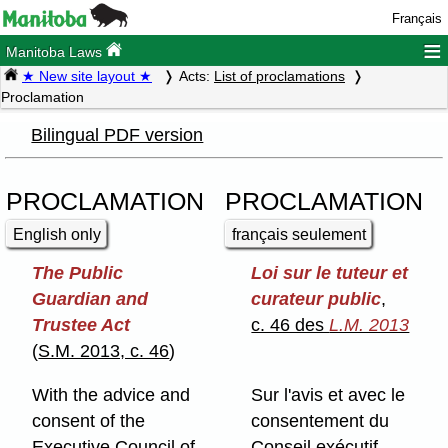
Français
≡
Manitoba Laws
★ New site layout ★
Acts:
List of proclamations
Proclamation
Bilingual PDF version
PROCLAMATION
PROCLAMATION
English only
français seulement
The Public
Loi sur le tuteur et
Guardian and
curateur public
,
Trustee Act
c. 46 des
L.M. 2013
(
S.M. 2013, c. 46
)
With the advice and
Sur l'avis et avec le
consent of the
consentement du
Executive Council of
Conseil exécutif