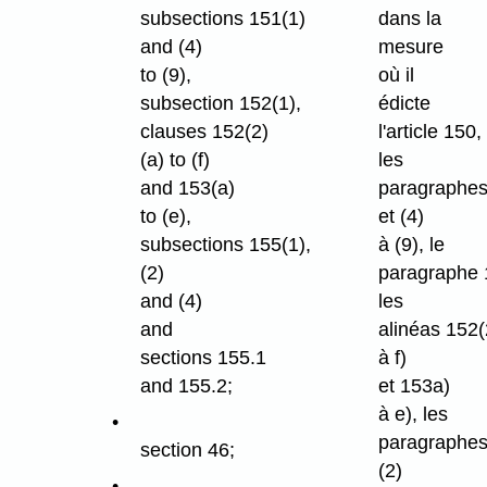
subsections 151(1)
dans la
and (4)
mesure
to (9),
où il
subsection 152(1),
édicte
clauses 152(2)
l'article 150,
(a) to (f)
les
and 153(a)
paragraphes
to (e),
et (4)
subsections 155(1),
à (9), le
(2)
paragraphe 
and (4)
les
and
alinéas 152(
sections 155.1
à f)
and 155.2;
et 153a)
à e), les
paragraphes
section 46;
(2)