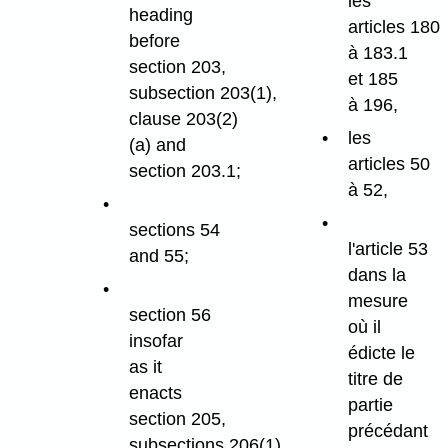
les
heading
articles 180
before
à 183.1
section 203,
et 185
subsection 203(1),
à 196,
clause 203(2)
les
(a) and
articles 50
section 203.1;
à 52,
sections 54
l'article 53
and 55;
dans la
mesure
section 56
où il
insofar
édicte le
as it
titre de
enacts
partie
section 205,
précédant
subsections 206(1)