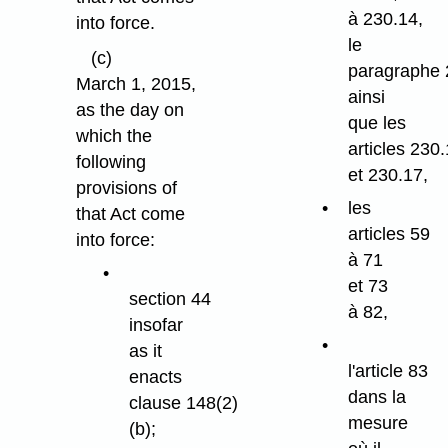
à 230.14,
into force.
le
(c)
paragraphe 
March 1, 2015,
ainsi
as the day on
que les
which the
articles 230
following
et 230.17,
provisions of
les
that Act come
articles 59
into force:
à 71
et 73
section 44
à 82,
insofar
as it
l'article 83
enacts
dans la
clause 148(2)
mesure
(b);