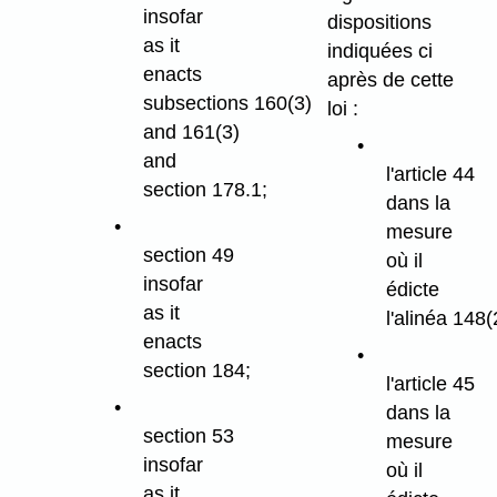
insofar
dispositions
as it
indiquées ci
enacts
après de cette
subsections 160(3)
loi :
and 161(3)
and
l'article 44
section 178.1;
dans la
mesure
section 49
où il
insofar
édicte
as it
l'alinéa 148(
enacts
section 184;
l'article 45
dans la
section 53
mesure
insofar
où il
as it