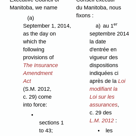
Manitoba, we name
du Manitoba, nous
fixons :
(a)
er
September 1, 2014,
a)
au 1
as the day on
septembre 2014
which the
la date
following
d'entrée en
provisions of
vigueur des
The Insurance
dispositions
Amendment
indiquées ci
Act
après de la
Loi
(S.M. 2012,
modifiant la
c. 29) come
Loi sur les
into force:
assurances
,
c. 29 des
L.M. 2012
:
sections 1
to 43;
les