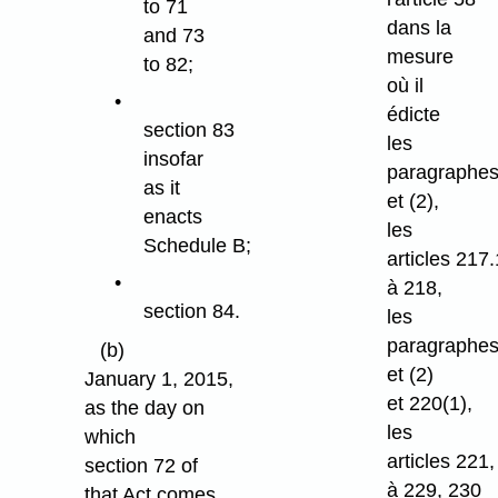
to 71
dans la
and 73
mesure
to 82;
où il
édicte
section 83
les
insofar
paragraphes
as it
et (2),
enacts
les
Schedule B;
articles 217.
à 218,
section 84.
les
paragraphes
(b)
et (2)
January 1, 2015,
et 220(1),
as the day on
les
which
articles 221
section 72 of
à 229, 230
that Act comes