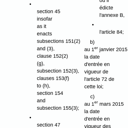
où il
édicte
section 45
l'annexe B,
insofar
as it
l'article 84;
enacts
subsections 151(2)
b)
er
and (3),
au 1
janvier 2015
clause 152(2)
la date
(g),
d'entrée en
subsection 152(3),
vigueur de
clauses 153(f)
l'article 72 de
to (h),
cette loi;
section 154
c)
and
er
au 1
mars 2015
subsection 155(3);
la date
d'entrée en
section 47
vigueur des