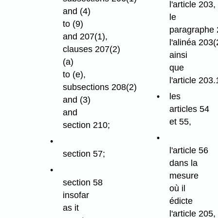
l'article 203,
and (4)
le
to (9)
paragraphe 
and 207(1),
l'alinéa 203(
clauses 207(2)
ainsi
(a)
que
to (e),
l'article 203.
subsections 208(2)
les
and (3)
articles 54
and
et 55,
section 210;
l'article 56
section 57;
dans la
mesure
section 58
où il
insofar
édicte
as it
l'article 205,