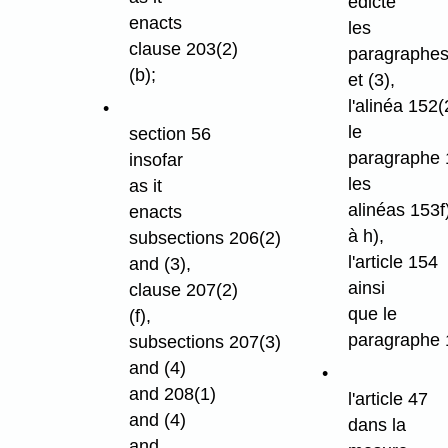
édicte
enacts
les
clause 203(2)
paragraphes
(b);
et (3),
l'alinéa 152(
le
section 56
paragraphe 
insofar
les
as it
alinéas 153f
enacts
à h),
subsections 206(2)
l'article 154
and (3),
ainsi
clause 207(2)
que le
(f),
paragraphe 
subsections 207(3)
and (4)
and 208(1)
l'article 47
and (4)
dans la
and