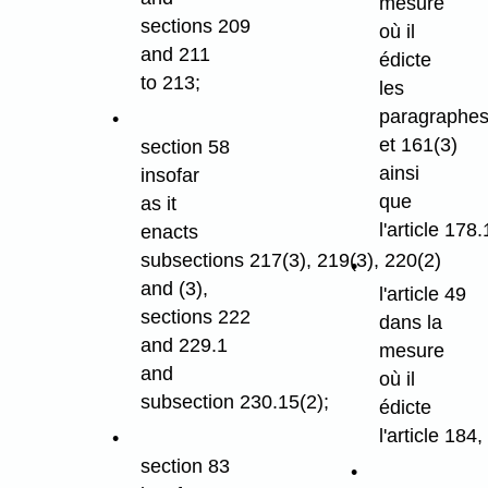
mesure
sections 209
où il
and 211
édicte
to 213;
les
paragraphes
et 161(3)
section 58
ainsi
insofar
que
as it
l'article 178.
enacts
subsections 217(3), 219(3), 220(2)
and (3),
l'article 49
sections 222
dans la
and 229.1
mesure
and
où il
subsection 230.15(2);
édicte
l'article 184,
section 83