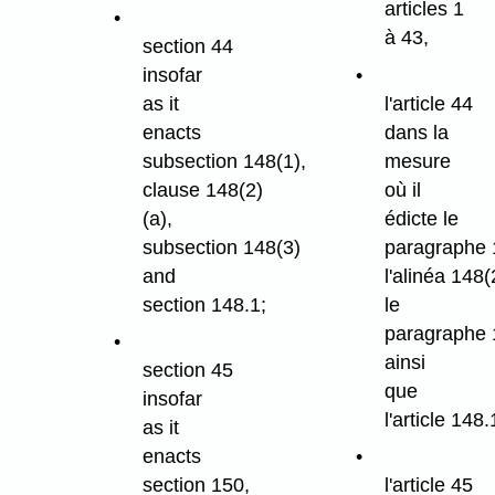
articles 1
à 43,
section 44
insofar
as it
l'article 44
enacts
dans la
subsection 148(1),
mesure
clause 148(2)
où il
(a),
édicte le
subsection 148(3)
paragraphe 
and
l'alinéa 148(
section 148.1;
le
paragraphe 
ainsi
section 45
que
insofar
l'article 148.
as it
enacts
section 150,
l'article 45