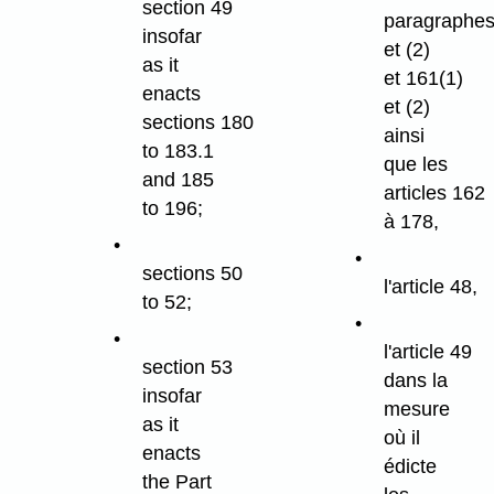
section 49
paragraphes
insofar
et (2)
as it
et 161(1)
enacts
et (2)
sections 180
ainsi
to 183.1
que les
and 185
articles 162
to 196;
à 178,
sections 50
l'article 48,
to 52;
l'article 49
section 53
dans la
insofar
mesure
as it
où il
enacts
édicte
the Part