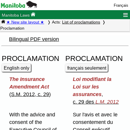
Français
≡
Manitoba Laws
★ New site layout ★
Acts:
List of proclamations
Proclamation
Bilingual PDF version
PROCLAMATION
PROCLAMATION
English only
français seulement
The Insurance
Loi modifiant la
Amendment Act
Loi sur les
(
S.M. 2012, c. 29
)
assurances
,
c. 29 des
L.M. 2012
With the advice and
Sur l'avis et avec le
consent of the
consentement du
Executive Council of
Conseil exécutif