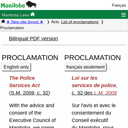
Français
≡
Manitoba Laws
★ New site layout ★
Acts:
List of proclamations
Proclamation
Bilingual PDF version
PROCLAMATION
PROCLAMATION
English only
français seulement
The Police
Loi sur les
Services Act
services de police
,
(
S.M. 2009, c. 32
)
c. 32 des
L.M. 2009
With the advice and
Sur l'avis et avec le
consent of the
consentement du
Executive Council of
Conseil exécutif
Manitoba, we name
du Manitoba, nous