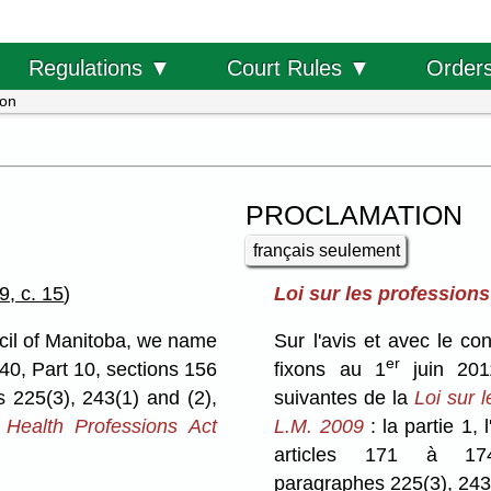
Order
Regulations ▼
Court Rules ▼
ion
PROCLAMATION
français seulement
9, c. 15
)
Loi sur les profession
cil of Manitoba, we name
Sur l'avis et avec le c
er
40, Part 10, sections 156
fixons au 1
juin 2011
 225(3), 243(1) and (2),
suivantes de la
Loi sur 
Health Professions Act
L.M. 2009
: la partie 1, 
articles 171 à 17
paragraphes 225(3), 243(1