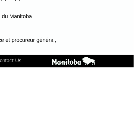
r du Manitoba
ce et procureur général,
ontact Us