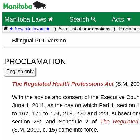
Manitoba Laws
Search
Acts ▼
★ New site layout ★
Acts:
List of proclamations
Proclamat
Bilingual PDF version
PROCLAMATION
English only
The Regulated Health Professions Act
(
S.M. 200
With the advice and consent of the Executive Coun
June 1, 2011, as the day on which Part 1, section 1
to 162, 171 to 174, 219, 220 and 223, subsections
section 262 and Schedule 2 of
The Regulated 
(S.M. 2009, c. 15) come into force.