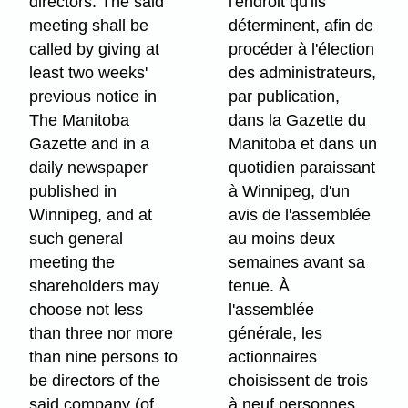
directors. The said
l'endroit qu'ils
meeting shall be
déterminent, afin de
called by giving at
procéder à l'élection
least two weeks'
des administrateurs,
previous notice in
par publication,
The Manitoba
dans la Gazette du
Gazette and in a
Manitoba et dans un
daily newspaper
quotidien paraissant
published in
à Winnipeg, d'un
Winnipeg, and at
avis de l'assemblée
such general
au moins deux
meeting the
semaines avant sa
shareholders may
tenue. À
choose not less
l'assemblée
than three nor more
générale, les
than nine persons to
actionnaires
be directors of the
choisissent de trois
said company (of
à neuf personnes