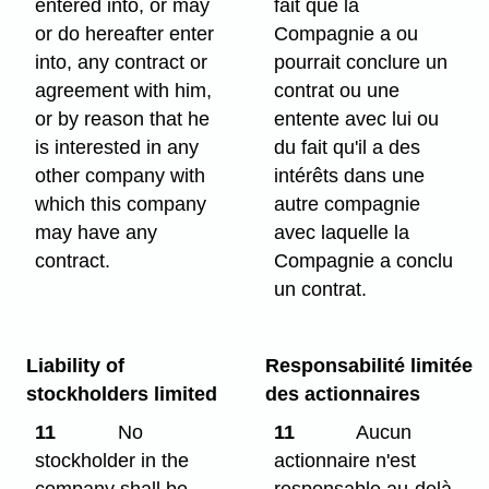
entered into, or may
fait que la
or do hereafter enter
Compagnie a ou
into, any contract or
pourrait conclure un
agreement with him,
contrat ou une
or by reason that he
entente avec lui ou
is interested in any
du fait qu'il a des
other company with
intérêts dans une
which this company
autre compagnie
may have any
avec laquelle la
contract.
Compagnie a conclu
un contrat.
Liability of
Responsabilité limitée
stockholders limited
des actionnaires
11
No
11
Aucun
stockholder in the
actionnaire n'est
company shall be
responsable au-delà