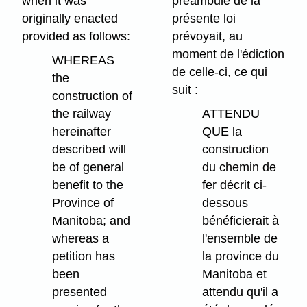
when it was
préambule de la
originally enacted
présente loi
provided as follows:
prévoyait, au
moment de l'édiction
WHEREAS
de celle-ci, ce qui
the
suit :
construction of
the railway
ATTENDU
hereinafter
QUE la
described will
construction
be of general
du chemin de
benefit to the
fer décrit ci-
Province of
dessous
Manitoba; and
bénéficierait à
whereas a
l'ensemble de
petition has
la province du
been
Manitoba et
presented
attendu qu'il a