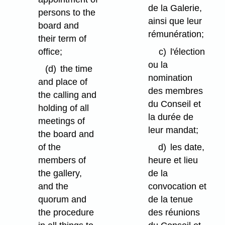
de la Galerie,
persons to the
ainsi que leur
board and
rémunération;
their term of
office;
c)
l'élection
ou la
(d)
the time
nomination
and place of
des membres
the calling and
du Conseil et
holding of all
la durée de
meetings of
leur mandat;
the board and
of the
d)
les date,
members of
heure et lieu
the gallery,
de la
and the
convocation et
quorum and
de la tenue
the procedure
des réunions