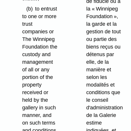
de fiducie ou à
(b)
to entrust
la « Winnipeg
to one or more
Foundation »,
trust
la garde et la
companies or
gestion de tout
The Winnipeg
ou partie des
Foundation the
biens reçus ou
custody and
détenus par
management
elle, de la
of all or any
manière et
portion of the
selon les
property
modalités et
received or
conditions que
held by the
le conseil
gallery in such
d'administration
manner, and
de la Galerie
on such terms
estime
and conditions
indiquées, et