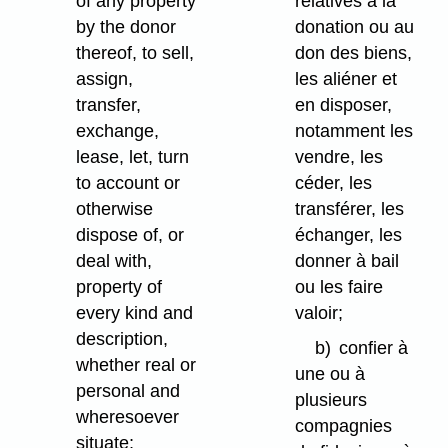
of any property
relatives à la
by the donor
donation ou au
thereof, to sell,
don des biens,
assign,
les aliéner et
transfer,
en disposer,
exchange,
notamment les
lease, let, turn
vendre, les
to account or
céder, les
otherwise
transférer, les
dispose of, or
échanger, les
deal with,
donner à bail
property of
ou les faire
every kind and
valoir;
description,
b)
confier à
whether real or
une ou à
personal and
plusieurs
wheresoever
compagnies
situate;