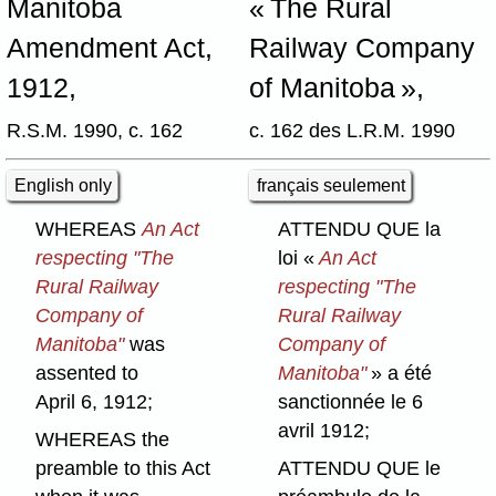
Manitoba
« The Rural
Amendment Act,
Railway Company
1912,
of Manitoba »,
R.S.M. 1990, c. 162
c. 162 des L.R.M. 1990
English only
français seulement
WHEREAS
An Act
ATTENDU QUE la
respecting "The
loi «
An Act
Rural Railway
respecting "The
Company of
Rural Railway
Manitoba"
was
Company of
assented to
Manitoba"
» a été
April 6, 1912;
sanctionnée le 6
avril 1912;
WHEREAS the
preamble to this Act
ATTENDU QUE le