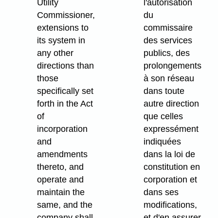
Utility
l'autorisation
Commissioner,
du
extensions to
commissaire
its system in
des services
any other
publics, des
directions than
prolongements
those
à son réseau
specifically set
dans toute
forth in the Act
autre direction
of
que celles
incorporation
expressément
and
indiquées
amendments
dans la loi de
thereto, and
constitution en
operate and
corporation et
maintain the
dans ses
same, and the
modifications,
company shall,
et d'en assurer