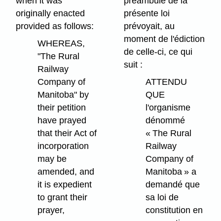
when it was
préambule de la
originally enacted
présente loi
provided as follows:
prévoyait, au
moment de l'édiction
WHEREAS,
de celle-ci, ce qui
"The Rural
suit :
Railway
Company of
ATTENDU
Manitoba" by
QUE
their petition
l'organisme
have prayed
dénommé
that their Act of
« The Rural
incorporation
Railway
may be
Company of
amended, and
Manitoba » a
it is expedient
demandé que
to grant their
sa loi de
prayer,
constitution en