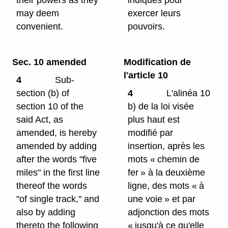
their powers as they
indiqués pour
may deem
exercer leurs
convenient.
pouvoirs.
Sec. 10 amended
Modification de
l'article 10
4
Sub-
section (b) of
4
L'alinéa 10
section 10 of the
b) de la loi visée
said Act, as
plus haut est
amended, is hereby
modifié par
amended by adding
insertion, après les
after the words "five
mots « chemin de
miles" in the first line
fer » à la deuxième
thereof the words
ligne, des mots « à
"of single track," and
une voie » et par
also by adding
adjonction des mots
thereto the following
« jusqu'à ce qu'elle