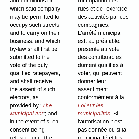
and conditions on
l'occupation des
which said company
rues et de l'exercice
may be permitted to
des activités par ces
occupy such streets
compagnies.
and to carry on their
L'arrêté municipal
business, and which
est, au préalable,
by-law shall first be
présenté au vote
submitted to the
des contribuables
vote of the duly
dûment qualifiés à
qualified ratepayers,
voter, qui peuvent
and shall receive
donner leur
the assent of such
assentiment
electors, as
conformément à la
provided by "
The
Loi sur les
Municipal Act
"; and
municipalités
. Si
in the event of such
l'autorisation n'est
consent being
pas donnée ou si la
refused, or in the
municipalité et les