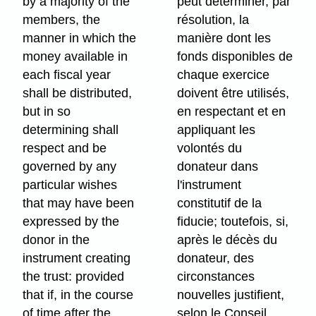
by a majority of the
peut déterminer, par
members, the
résolution, la
manner in which the
manière dont les
money available in
fonds disponibles de
each fiscal year
chaque exercice
shall be distributed,
doivent être utilisés,
but in so
en respectant et en
determining shall
appliquant les
respect and be
volontés du
governed by any
donateur dans
particular wishes
l'instrument
that may have been
constitutif de la
expressed by the
fiducie; toutefois, si,
donor in the
après le décès du
instrument creating
donateur, des
the trust: provided
circonstances
that if, in the course
nouvelles justifient,
of time after the
selon le Conseil,