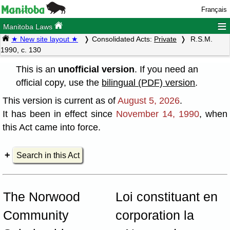
Français
≡
Manitoba Laws
★ New site layout ★
Consolidated Acts:
Private
R.S.M.
1990, c. 130
This is an
unofficial version
. If you need an
official copy, use the
bilingual (PDF) version
.
This version is current as of
August 5, 2026
.
It has been in effect since
November 14, 1990
, when
this Act came into force.
Search in this Act
The Norwood
Loi constituant en
Community
corporation la