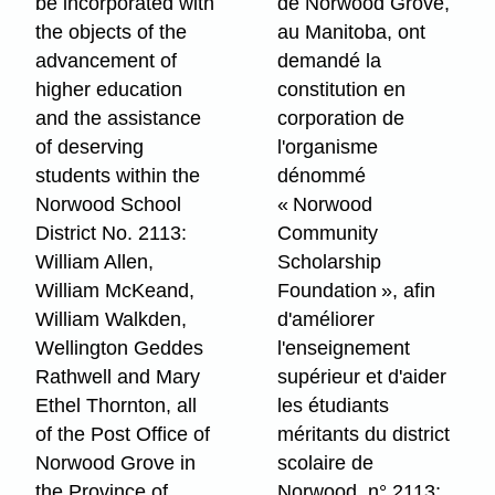
be incorporated with
de Norwood Grove,
the objects of the
au Manitoba, ont
advancement of
demandé la
higher education
constitution en
and the assistance
corporation de
of deserving
l'organisme
students within the
dénommé
Norwood School
« Norwood
District No. 2113:
Community
William Allen,
Scholarship
William McKeand,
Foundation », afin
William Walkden,
d'améliorer
Wellington Geddes
l'enseignement
Rathwell and Mary
supérieur et d'aider
Ethel Thornton, all
les étudiants
of the Post Office of
méritants du district
Norwood Grove in
scolaire de
the Province of
Norwood, n° 2113;