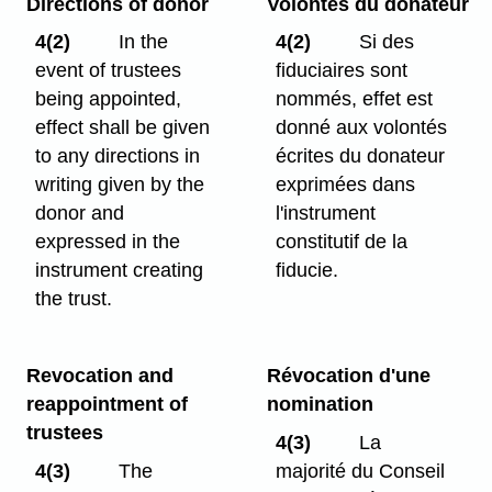
Directions of donor
Volontés du donateur
4(2)
In the
4(2)
Si des
event of trustees
fiduciaires sont
being appointed,
nommés, effet est
effect shall be given
donné aux volontés
to any directions in
écrites du donateur
writing given by the
exprimées dans
donor and
l'instrument
expressed in the
constitutif de la
instrument creating
fiducie.
the trust.
Revocation and
Révocation d'une
reappointment of
nomination
trustees
4(3)
La
4(3)
The
majorité du Conseil