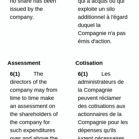
no share has been
qui a acquis ou qui
issued by the
exploite un silo
company.
additionnel à l'égard
duquel la
Compagnie n'a pas
émis d'action.
Assessment
Cotisation
6(1)
The
6(1)
Les
directors of the
administrateurs de
company may from
la Compagnie
time to time make
peuvent réclamer
an assessment on
des cotisations aux
the shareholders of
actionnaires de la
the company for
Compagnie pour les
such expenditures
dépenses qu'ils
over and above the
jugent nécessaires