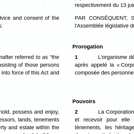
respectivement du 13 ju
ce and consent of the
PAR CONSÉQUENT, SA 
s:
l'Assemblée législative d
Prorogation
after referred to as "the
1
L'organisme dé
nsisting of those persons
après appelé la « Corpo
nto force of this Act and
composée des personnes
Pouvoirs
hold, possess and enjoy,
2
La Corporation 
cessors, lands, tenements
et recevoir pour elle
ty and estate within the
tènements, les héritag