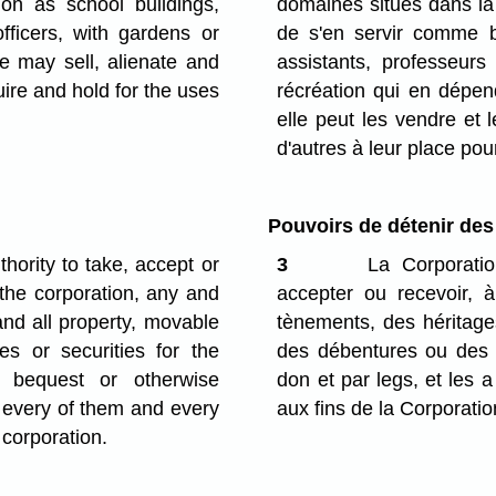
on as school buildings,
domaines situés dans la 
fficers, with gardens or
de s'en servir comme b
e may sell, alienate and
assistants, professeurs 
uire and hold for the uses
récréation qui en dépend
elle peut les vendre et l
d'autres à leur place pou
Pouvoirs de détenir des
ority to take, accept or
3
La Corporation
 the corporation, any and
accepter ou recevoir, 
nd all property, movable
tènements, des héritages
s or securities for the
des débentures ou des 
 bequest or otherwise
don et par legs, et les a 
 every of them and every
aux fins de la Corporatio
 corporation.