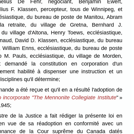
ius De Fehr, négociant, Benjamin Ewert,
elius F. Klassen, percepteur, tous de Winnipeg, et
ésiastique, du bureau de poste de Manitou, Abram
la retraite, du village de Gretna, Bernhard J.
 du village d'Altona, Henry Toews, ecclésiastique,
naud, David D. Klassen, ecclésiastique, du bureau
William Enns, ecclésiastique, du bureau de poste
b M. Pauls, ecclésiastique, du village de Morden,
 demandé la constitution en corporation d'un
ement habilité à dispenser une instruction et un
sciplines qu'il détermine;
e a été reçue et qu'il en a résulté l'adoption de
o incorporate "The Mennonite Collegiate Institute
" »
1945;
 de la Justice a fait rédiger la présente loi en
 en vue de sa réadoption en conformité avec un
onnance de la Cour suprême du Canada datés