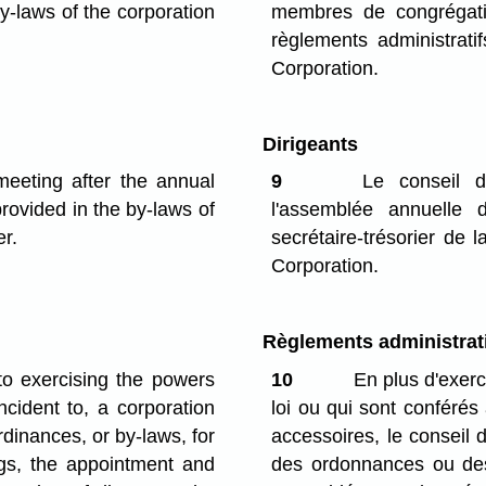
by-laws of the corporation
membres de congrégat
règlements administratif
Corporation.
Dirigeants
 meeting after the annual
9
Le conseil d'a
rovided in the by-laws of
l'assemblée annuelle
er.
secrétaire-trésorier de 
Corporation.
Règlements administrati
to exercising the powers
10
En plus d'exerce
ncident to, a corporation
loi ou qui sont conférés 
dinances, or by-laws, for
accessoires, le conseil d
ngs, the appointment and
des ordonnances ou des 