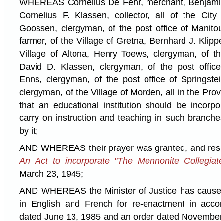
WHEREAS Cornelius De Fehr, merchant, Benjamin
Cornelius F. Klassen, collector, all of the Cit
Goossen, clergyman, of the post office of Manito
farmer, of the Village of Gretna, Bernhard J. Klipp
Village of Altona, Henry Toews, clergyman, of th
David D. Klassen, clergyman, of the post offi
Enns, clergyman, of the post office of Springst
clergyman, of the Village of Morden, all in the Pro
that an educational institution should be incorp
carry on instruction and teaching in such branc
by it;
AND WHEREAS their prayer was granted, and resul
An Act to incorporate "The Mennonite Collegiate 
March 23, 1945;
AND WHEREAS the Minister of Justice has caused
in English and French for re-enactment in acc
dated June 13, 1985 and an order dated November