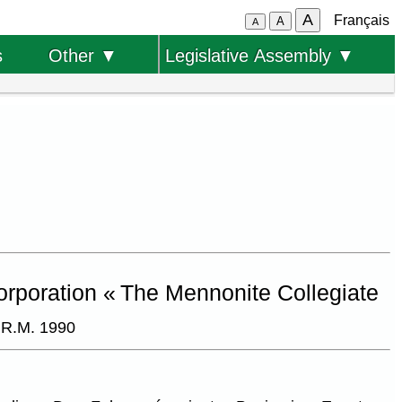
A
Français
A
A
s
Other ▼
Legislative Assembly ▼
corporation « The Mennonite Collegiate
.R.M. 1990