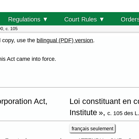
Order
Regulations ▼
Court Rules ▼
0, c. 105
al copy, use the
bilingual (PDF) version
.
his Act came into force.
rporation Act,
Loi constituant en 
Institute »,
c. 105 des L
français seulement