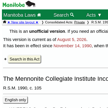
Manitoba Laws
Search
Acts ▼
★ New site layout ★
Consolidated Acts:
Private
R.S.M. 199
This is an
unofficial version
. If you need an offici
This version is current as of
August 5, 2026
.
It has been in effect since
November 14, 1990
, when t
Search in this Act
The Mennonite Collegiate Institute Inco
R.S.M. 1990, c. 105
English only