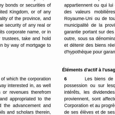
any bonds or securities of
appartiennent ou qui lui
nited Kingdom, or of any
des valeurs mobilièr
lity of the province, and
Royaume-Uni ou de tout
 security of any real or
municipalité de la prov
its corporate name, or in
garantie portant sur des
 trustees, take and hold
outre, sous sa dénominat
ein by way of mortgage to
et détenir des biens rée
d'hypothèque pour garan
Éléments d'actif à l'usa
 of which the corporation
6
Les biens de t
ay interested in, as well
possession ou sur lesq
es or revenues therefrom
intérêts, les dividende
 and appropriated to the
proviennent, sont affect
nd the advancement and
Corporation et au progrès
ils and scholars therein,
de ses élèves et de ses 