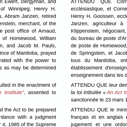
 Ewert, clergyman, and
ATTENDU QUE Cornel
y of Winnipeg; Henry H.
ecclésiastique, et Corn
u, Abram Janzen, retired
Henry H. Goossen, eccl
enstein, merchant, of the
Janzen, agriculteur à 
e post office of Arnaud,
Klippenstein, négociant,
ce of Homewood, William
du bureau de poste d'Ar
ein, and Jacob M. Pauls,
de poste de Homewood, 
vince of Manitoba, prayed
de Springstein, et Jaco
orated with the power to
tous du Manitoba, ont
hes as may be determined
établissement d'enseign
enseignement dans les di
ted in the enactment of
ATTENDU QUE leur demand
Institute"
, assented to
la loi intitulée «
An Act t
sanctionnée le 23 mars 
 the Act to be prepared
ATTENDU QUE le ministre
ordance with a judgment
français et en anglais
 4, 1985 of the Supreme
jugement et une ord