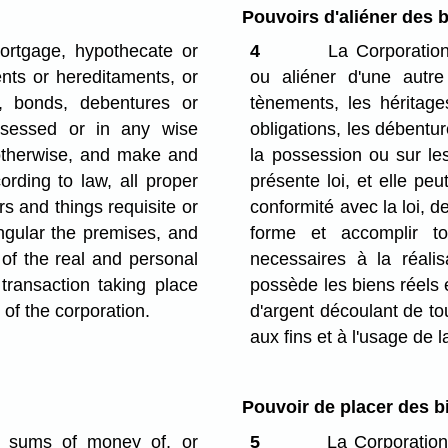
Pouvoirs d'aliéner des 
ortgage, hypothecate or
4
La Corporation
nts or hereditaments, or
ou aliéner d'une autr
s, bonds, debentures or
tènements, les héritage
ssessed or in any wise
obligations, les débentur
r otherwise, and make and
la possession ou sur le
rding to law, all proper
présente loi, et elle pe
s and things requisite or
conformité avec la loi, 
ngular the premises, and
forme et accomplir t
of the real and personal
necessaires à la réalis
 transaction taking place
possède les biens réels 
 of the corporation.
d'argent découlant de tou
aux fins et à l'usage de 
Pouvoir de placer des b
y sums of money of, or
5
La Corporation 