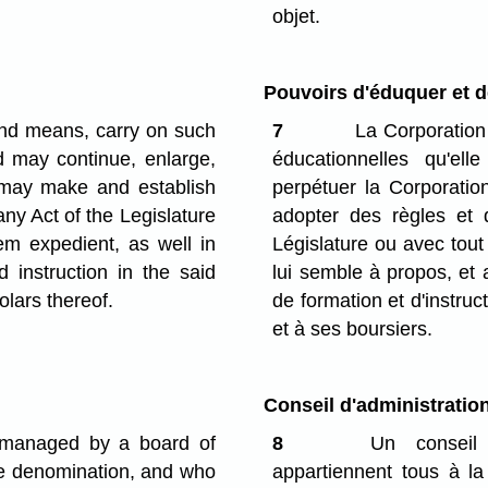
objet.
Pouvoirs d'éduquer et d
and means, carry on such
7
La Corporation p
d may continue, enlarge,
éducationnelles qu'ell
d may make and establish
perpétuer la Corporation 
any Act of the Legislature
adopter des règles et 
em expedient, as well in
Législature ou avec tout 
 instruction in the said
lui semble à propos, et
olars thereof.
de formation et d'instruc
et à ses boursiers.
Conseil d'administratio
e managed by a board of
8
Un conseil d
ite denomination, and who
appartiennent tous à la